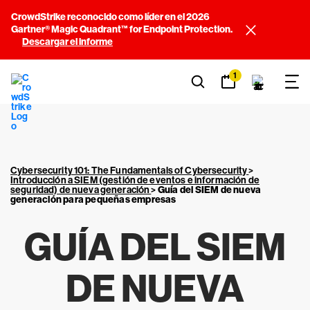
CrowdStrike reconocido como líder en el 2026
Gartner® Magic Quadrant™ for Endpoint Protection.
Descargar el informe
1
Cybersecurity 101: The Fundamentals of Cybersecurity
>
Introducción a SIEM (gestión de eventos e información de
seguridad) de nueva generación
>
Guía del SIEM de nueva
generación para pequeñas empresas
GUÍA DEL SIEM
DE NUEVA