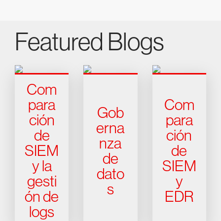
Featured Blogs
Com
para
Com
Gob
ción
para
erna
de
ción
nza
SIEM
de
de
y la
SIEM
dato
gesti
y
s
ón de
EDR
logs