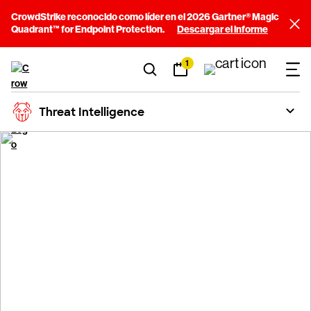
CrowdStrike reconocido como líder en el 2026 Gartner® Magic
Quadrant™ for Endpoint Protection.
Descargar el informe
1
Threat Intelligence
®
CrowdStrike Falcon
Adversary Solutions