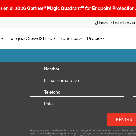
r en el 2026 Gartner® Magic Quadrant™ for Endpoint Protection
¿Has sufrido una brecha
s
Por qué CrowdStrike
Recursos
Precio