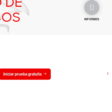
 DE
SOS
INFORMES
gratis CrowdStrike durante
Ver precios
Iniciar prueba gratuita
Contacto