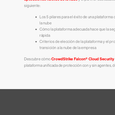
siguiente:
Los 5 pilares para el éxito de una plataforma
la nube
Cómo la plataforma adecuada hace que la seg
rápida
Criterios de elección de la plataforma y el p
transición a la nube de la empresa
Descubre
cómo
CrowdStrike Falcon® Cloud Security
plataforma unificada de protección con y sin agentes, d