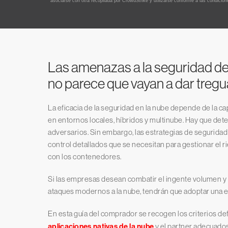
Las amenazas a la seguridad de
no parece que vayan a dar tregu
La eficacia de la seguridad en la nube depende de la cap
en entornos locales, híbridos y multinube. Hay que dete
adversarios. Sin embargo, las estrategias de seguridad t
control detallados que se necesitan para gestionar el r
con los contenedores.
Si las empresas desean combatir el ingente volumen y 
ataques modernos a la nube, tendrán que adoptar una es
En esta guía del comprador se recogen los criterios defi
aplicaciones nativas de la nube
y el partner adecuado