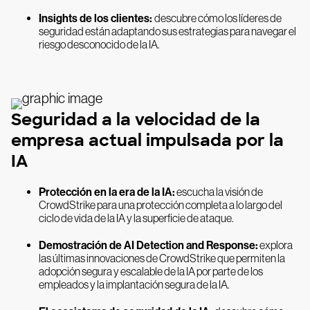
Insights de los clientes:
descubre cómo los líderes de
seguridad están adaptando sus estrategias para navegar el
riesgo desconocido de la IA.
Seguridad a la velocidad de la
empresa actual impulsada por la
IA
Protección en la era de la IA:
escucha la visión de
CrowdStrike para una protección completa a lo largo del
ciclo de vida de la IA y la superficie de ataque.
Demostración de AI Detection and Response:
explora
las últimas innovaciones de CrowdStrike que permiten la
adopción segura y escalable de la IA por parte de los
empleados y la implantación segura de la IA.