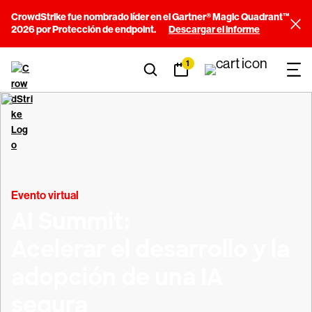
CrowdStrike fue nombrado líder en el Gartner® Magic Quadrant™
2026 por Protección de endpoint.
Descargar el informe
1
Evento virtual
AI Summit:
Acelerar el desarrollo y la
adopción de una IA
segura