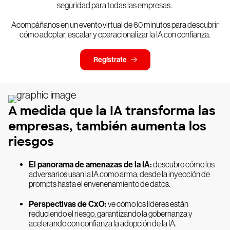
seguridad para todas las empresas.
Acompáñanos en un evento virtual de 60 minutos para descubrir
cómo adoptar, escalar y operacionalizar la IA con confianza.
Regístrate
A medida que la IA transforma las
empresas, también aumenta los
riesgos
El panorama de amenazas de la IA:
descubre cómo los
adversarios usan la IA como arma, desde la inyección de
prompts hasta el envenenamiento de datos.
Perspectivas de CxO:
ve cómo los líderes están
reduciendo el riesgo, garantizando la gobernanza y
acelerando con confianza la adopción de la IA.