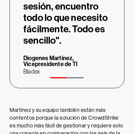
sesión, encuentro
del 
rmas
todo lo que necesito
cump
fácilmente. Todo es
estri
sencillo".
Juan Jo
Bladex
Diogenes Martinez,
Vicepresidente de TI
Bladex
Martínez y su equipo también están más
contentos porque la solución de CrowdStrike
es mucho más fácil de gestionar y requiere solo
una consola en comparación con las seis de la