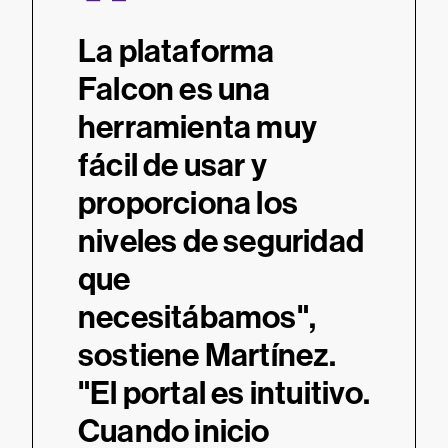
“
“
La plataforma
Reem
Falcon es una
prod
n la
herramienta muy
tradi
 para
fácil de usar y
solu
on
proporciona los
la n
niveles de seguridad
acele
que
tran
,
necesitábamos",
digit
s de
sostiene Martínez.
redu
y
"El portal es intuitivo.
infr
idad
Cuando inicio
mejo