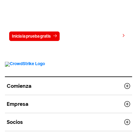
Prueba CrowdStrike gratis durante 15
días
Ver precios
Inicia la prueba gratis
Contáctanos
Comienza
Empresa
Socios