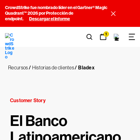
CrowdStrike fue nombrado líder en el Gartner® Magic
Quadrant™ 2026 por Protección de
endpoint.
Descargar el informe
1
Recursos
/
Historias de clientes
/
Bladex
Customer Story
El Banco
Latinoamericano