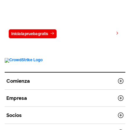
Prueba CrowdStrike gratis durante 15
días
Ver precios
Inicia la prueba gratis
Contáctanos
Comienza
Empresa
Socios