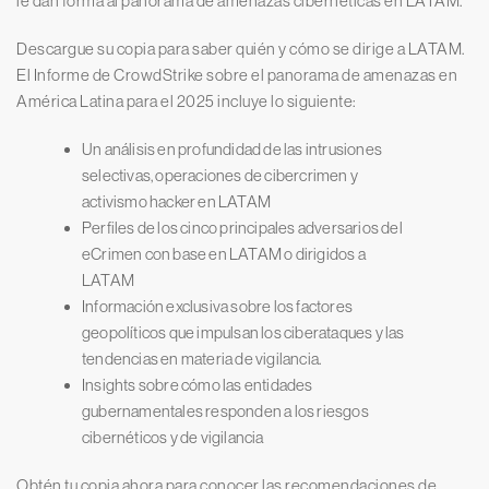
le dan forma al panorama de amenazas cibernéticas en LATAM.
Descargue su copia para saber quién y cómo se dirige a LATAM.
El Informe de CrowdStrike sobre el panorama de amenazas en
América Latina para el 2025 incluye lo siguiente:
Un análisis en profundidad de las intrusiones
selectivas, operaciones de cibercrimen y
activismo hacker en LATAM
Perfiles de los cinco principales adversarios del
eCrimen con base en LATAM o dirigidos a
LATAM
Información exclusiva sobre los factores
geopolíticos que impulsan los ciberataques y las
tendencias en materia de vigilancia.
Insights sobre cómo las entidades
gubernamentales responden a los riesgos
cibernéticos y de vigilancia
Obtén tu copia ahora para conocer las recomendaciones de