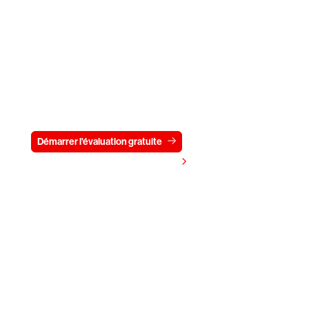
Essayez CrowdStrike gratuitement
pendant 15 jours
Démarrer l'évaluation gratuite
Contactez-nous
Voir les tarifs
C'est parti