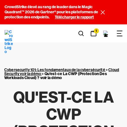
CrowdStrike élevé au rang de leader dans le Magic
Quadrant™ 2026 de Gartner® pour les plateformes de
protection des endpoints.
Télécharger le rapport
1
Cybersecurity 101: Les fondamentaux de la cybersécurité
>
Cloud
Security voir la démo
>
Qu'est-ce La CWP (Protection Des
Workloads Cloud) ? voir la démo
QU'EST-CE LA
CWP