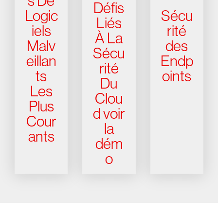
s De
Défis
Logic
Sécu
Liés
iels
rité
À La
Malv
des
Sécu
eillan
Endp
rité
ts
oints
Du
Les
Clou
Plus
d voir
Cour
la
ants
dém
o