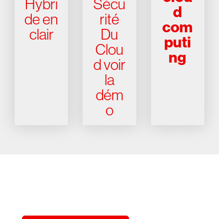
Hybri
Sécu
d
de en
rité
com
clair
Du
puti
Clou
ng
d voir
la
dém
o
Essayez CrowdStrike gratuitement
pendant 15 jours