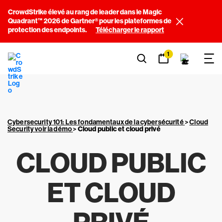
CrowdStrike élevé au rang de leader dans le Magic
Quadrant™ 2026 de Gartner® pour les plateformes de
protection des endpoints.
Télécharger le rapport
1
Cybersecurity 101: Les fondamentaux de la cybersécurité
>
Cloud
Security voir la démo
>
Cloud public et cloud privé
CLOUD PUBLIC
ET CLOUD