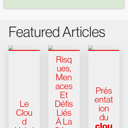
Featured Articles
Risq
ues,
Men
aces
Prés
Et
entat
Le
Défis
ion
Clou
Liés
du
d
À La
clou