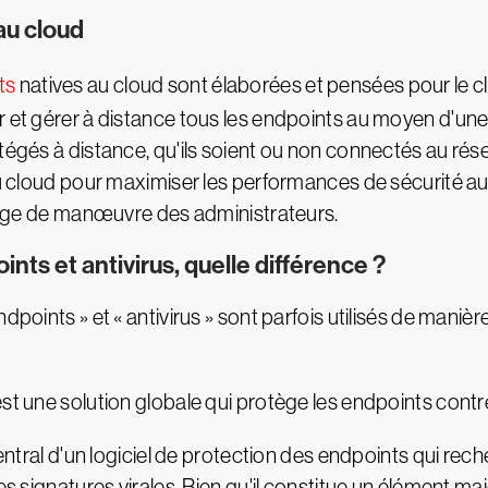
au cloud
ts
natives au cloud sont élaborées et pensées pour le cl
r et gérer à distance tous les endpoints au moyen d'une
otégés à distance, qu'ils soient ou non connectés au ré
du cloud pour maximiser les performances de sécurité au
 marge de manœuvre des administrateurs.
nts et antivirus, quelle différence ?
points » et « antivirus » sont parfois utilisés de manière
est une solution globale qui protège les endpoints cont
central d'un logiciel de protection des endpoints qui rech
es signatures virales. Bien qu'il constitue un élément maj