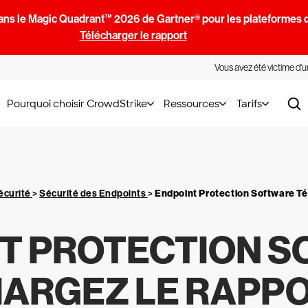
ans le Magic Quadrant™ 2026 de Gartner® pour les plateformes d
Télécharger le rapport
Vous avez été victime d'
Pourquoi choisir CrowdStrike
Ressources
Tarifs
écurité
>
Sécurité des Endpoints
>
Endpoint Protection Software Té
T PROTECTION 
ARGEZ LE RAPPO