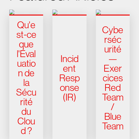
Qu'e
Cybe
st-ce
rséc
que
urité
l'Éval
Incid
—
uatio
ent
Exer
n de
Resp
cices
la
onse
Red
Sécu
(IR)
Team
rité
/
du
Blue
Clou
Team
d ?