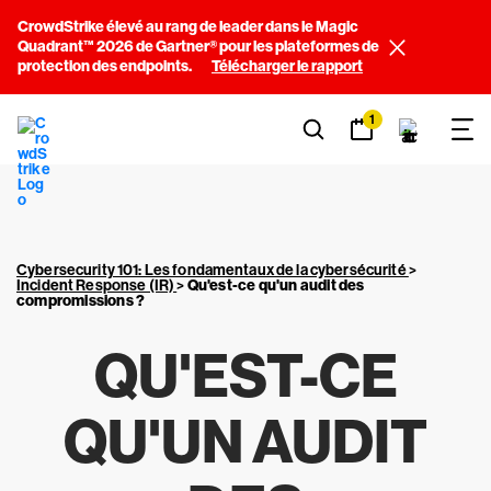
CrowdStrike élevé au rang de leader dans le Magic
Quadrant™ 2026 de Gartner® pour les plateformes de
protection des endpoints.
Télécharger le rapport
1
Cybersecurity 101: Les fondamentaux de la cybersécurité
>
Incident Response (IR)
>
Qu'est-ce qu'un
audit des
compromissions
?
QU'EST-CE
QU'UN
AUDIT