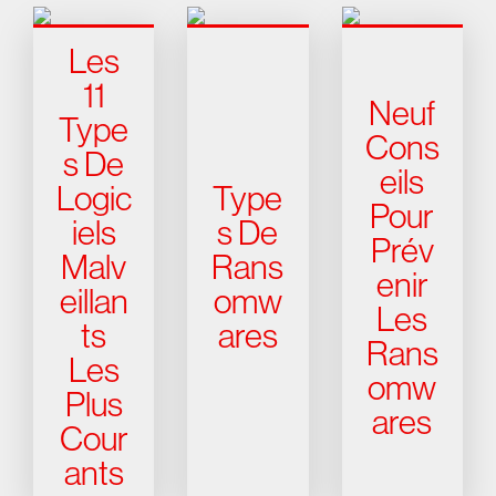
Les
11
Neuf
Type
Cons
s De
eils
Logic
Type
Pour
iels
s De
Prév
Malv
Rans
enir
eillan
omw
Les
ts
ares
Rans
Les
omw
Plus
ares
Cour
ants