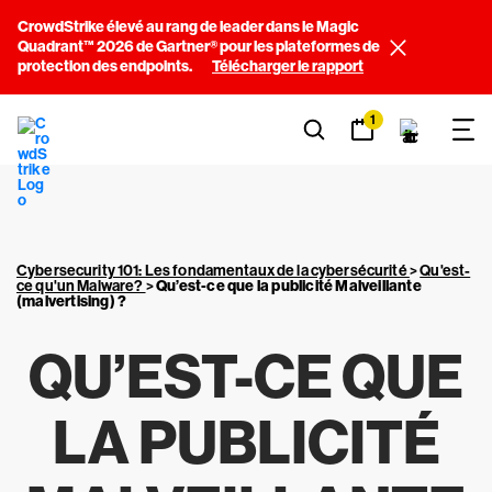
CrowdStrike élevé au rang de leader dans le Magic
Quadrant™ 2026 de Gartner® pour les plateformes de
protection des endpoints.
Télécharger le rapport
1
Cybersecurity 101: Les fondamentaux de la cybersécurité
>
Qu'est-
ce qu'un Malware?
>
Qu’est-ce que la publicité Malveillante
(malvertising) ?
QU’EST-CE QUE
LA PUBLICITÉ