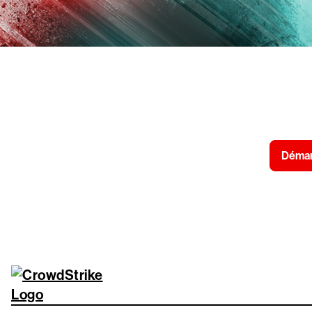
Essayez Crow
Démarr