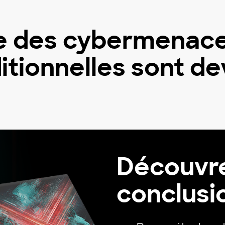
e des cybermenaces
itionnelles sont d
Découvre
conclusi