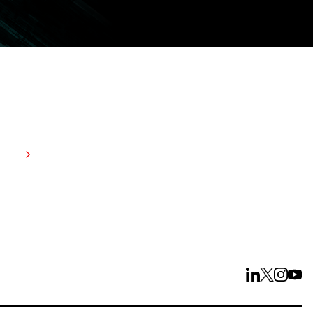
dant 15 jours
arifs