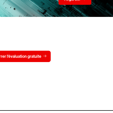
dStrike gratuitement pen
Voir les t
er l'évaluation gratuite
Contactez-nous