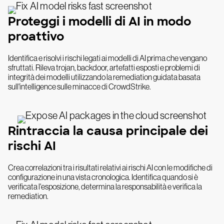
Proteggi i modelli di AI in modo
proattivo
Identifica e risolvi i rischi legati ai modelli di AI prima che vengano
sfruttati. Rileva trojan, backdoor, artefatti esposti e problemi di
integrità dei modelli utilizzando la remediation guidata basata
sull'intelligence sulle minacce di CrowdStrike.
Rintraccia la causa principale dei
rischi AI
Crea correlazioni tra i risultati relativi ai rischi AI con le modifiche di
configurazione in una vista cronologica. Identifica quando si è
verificata l'esposizione, determina la responsabilità e verifica la
remediation.