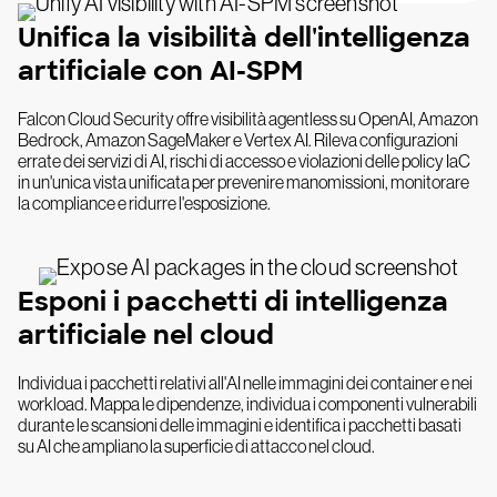
Unifica la visibilità dell'intelligenza
artificiale con AI-SPM
Falcon Cloud Security offre visibilità agentless su OpenAI, Amazon
Bedrock, Amazon SageMaker e Vertex AI. Rileva configurazioni
errate dei servizi di AI, rischi di accesso e violazioni delle policy IaC
in un'unica vista unificata per prevenire manomissioni, monitorare
la compliance e ridurre l'esposizione.
Esponi i pacchetti di intelligenza
artificiale nel cloud
Individua i pacchetti relativi all'AI nelle immagini dei container e nei
workload. Mappa le dipendenze, individua i componenti vulnerabili
durante le scansioni delle immagini e identifica i pacchetti basati
su AI che ampliano la superficie di attacco nel cloud.