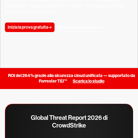
sull'utilizzo integrato dell'AI per ridurre i rischi legati all'AI e
rafforzare la governance.
Inizia la prova gratuita
Programma una demo
ROI del 264% grazie alla sicurezza cloud unificata — supportato da
Forrester TEI™
Scarica lo studio
Global Threat Report 2026 di
CrowdStrike