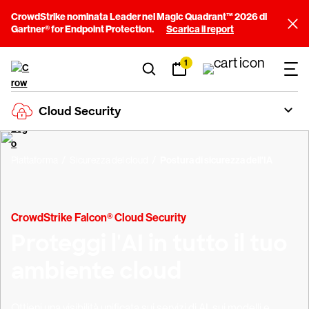
CrowdStrike nominata Leader nel Magic Quadrant™ 2026 di
Gartner® for Endpoint Protection.
Scarica il report
1
Cloud Security
Piattaforma
Sicurezza del cloud
Postura di sicurezza dell'IA
CrowdStrike Falcon® Cloud Security
Proteggi l'AI in tutto il tuo
ambiente cloud
Ottieni una visibilità unificata sui servizi di AI, sui modelli e