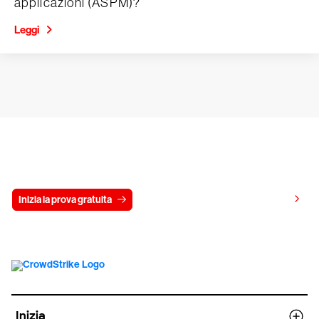
applicazioni (ASPM)?
Leggi
Prova gratis CrowdStrike per 15 giorni
Visualizza i prezzi
Inizia la prova gratuita
Contattaci
Inizia