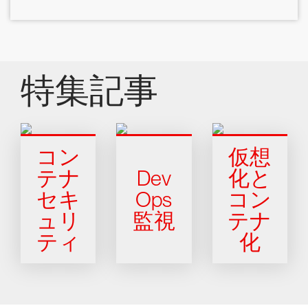
特集記事
コン
仮想
テナ
Dev
化と
セキ
Ops
コン
ュリ
監視
テナ
ティ
化