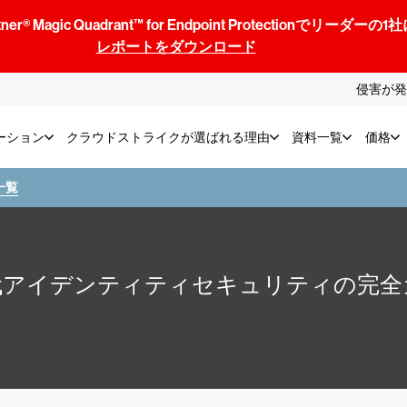
® Magic Quadrant™ for Endpoint Protectionでリ
レポートをダウンロード
侵害が発
ーション
クラウドストライクが選ばれる理由
資料一覧
価格
一覧
代アイデンティティセキュリティの完全