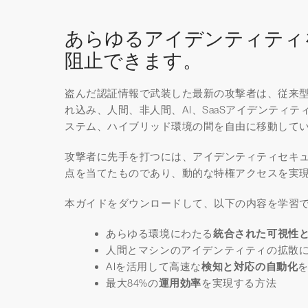
あらゆるアイデンティティ
阻止できます。
盗んだ認証情報で武装した最新の攻撃者は、従来
れ込み、人間、非人間、AI、SaaSアイデンティ
ステム、ハイブリッド環境の間を自由に移動して
攻撃者に先手を打つには、アイデンティティセキ
点を当てたものであり、動的な特権アクセスを実
本ガイドをダウンロードして、以下の内容を学習
あらゆる環境にわたる
統合された可視性
人間とマシンのアイデンティティの拡散
AIを活用して高速な
検知と対応の自動化
最大84%の
運用効率
を実現する方法