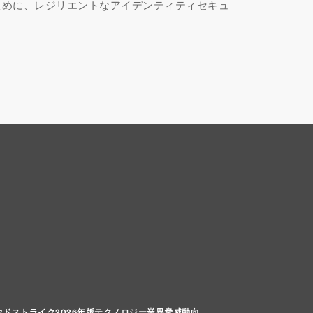
ために、レジリエントなアイデンティティセキュ
ウドストライク2026年版テクノロジー業界脅威動向