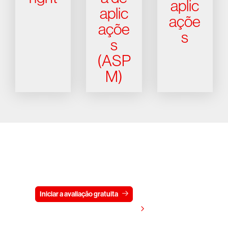
aplic
aplic
açõe
açõe
s
s
(ASP
M)
Experimente a CrowdStrike
gratuitamente por 15 dias
Iniciar a avaliação gratuita
Fale conosco
Visualizar preços