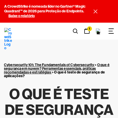
A CrowdStrike é nomeada líder no Gartner® Magic
Quadrant™ de 2026 para Proteção de Endpoints.
Baixe o relatório
1
Cybersecurity 101: The Fundamentals of Cybersecurity
>
O que é
segurança em nuvem? Ferramentas essenciais, práticas
recomendadas e estratégias
>
O que é teste de segurança de
aplicações?
O QUE É TESTE
DE SEGURANÇA