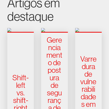
Artigos em
destaque
Gere
ncia
ment
Varre
o de
dura
post
de
Shift-
ura
vulne
left
de
rabili
vs.
segu
dade
shift-
ranç
s em
right
a de