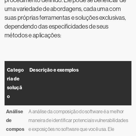
procedimento definido. Ele pode se beneficiar de
uma variedade de abordagens, cada uma com
suas próprias ferramentas e soluções exclusivas,
dependendo das especificidades de seus
métodos e aplicações:
Catego
Descrição e exemplos
ria de
soluçã
o
Análise
A análise da composição do software é a melhor
de
maneira de identificar potenciais vulnerabilidades
compos
e exposições no software que você usa. Ele