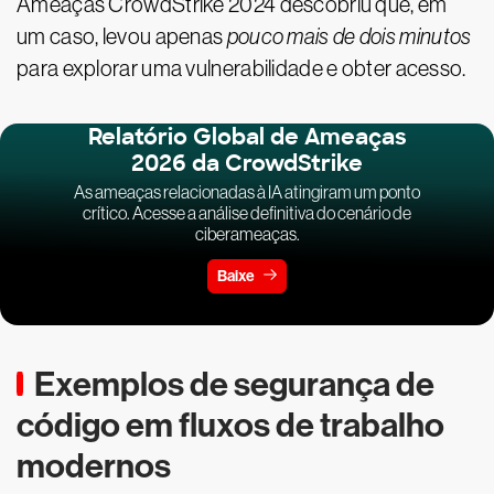
Ameaças CrowdStrike 2024 descobriu que, em
um caso, levou apenas
pouco mais de dois minutos
para explorar uma vulnerabilidade e obter acesso.
Relatório Global de Ameaças
2026 da CrowdStrike
As ameaças relacionadas à IA atingiram um ponto
crítico. Acesse a análise definitiva do cenário de
ciberameaças.
Baixe
Exemplos de segurança de
código em fluxos de trabalho
modernos