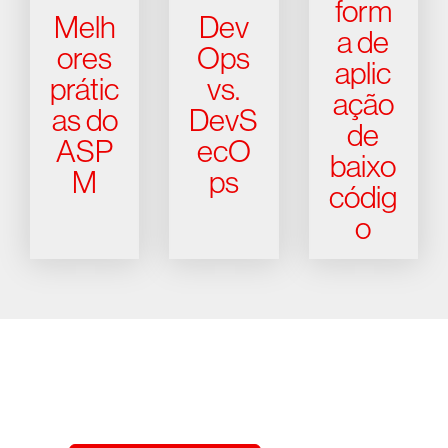
form
Melh
Dev
a de
ores
Ops
aplic
prátic
vs.
ação
as do
DevS
de
ASP
ecO
baixo
M
ps
códig
o
Experimente a CrowdStrike
gratuitamente por 15 dias