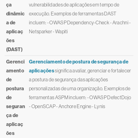
ça
vulnerabilidades de aplicações em tempo de
dinâmic
execução. Exemplos de ferramentas DAST
a de
incluem: - OWASP Dependency-Check - Arachni -
aplicaç
Netsparker - Wapiti
ões
(DAST)
Gerenci
Gerenciamento de postura de segurança de
amento
aplicações
significa avaliar, gerenciar e fortalecer
de
a postura de segurança das aplicações
postura
personalizadas de uma organização. Exemplos de
de
ferramentas ASPM incluem: - OWASP DefectDojo
seguran
- OpenSCAP - Anchore Engine - Lynis
ça de
aplicaç
ões