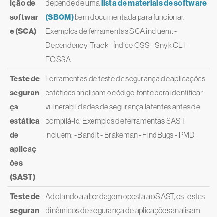
ição de
depende de uma
lista de materiais de software
softwar
(SBOM)
bem documentada para funcionar.
e (SCA)
Exemplos de ferramentas SCA incluem: -
Dependency-Track - Índice OSS - Snyk CLI -
FOSSA
Teste de
Ferramentas de teste de segurança de aplicações
seguran
estáticas analisam o código-fonte para identificar
ça
vulnerabilidades de segurança latentes antes de
estática
compilá-lo. Exemplos de ferramentas SAST
de
incluem: - Bandit - Brakeman - FindBugs - PMD
aplicaç
ões
(SAST)
Teste de
Adotando a abordagem oposta ao SAST, os testes
seguran
dinâmicos de segurança de aplicações analisam