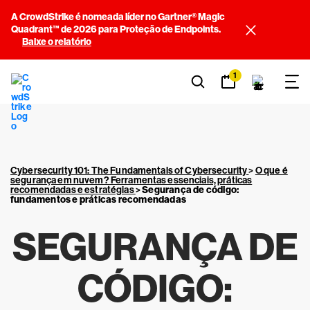
A CrowdStrike é nomeada líder no Gartner® Magic
Quadrant™ de 2026 para Proteção de Endpoints.
Baixe o relatório
1
Cybersecurity 101: The Fundamentals of Cybersecurity
>
O que é
segurança em nuvem? Ferramentas essenciais, práticas
recomendadas e estratégias
>
Segurança de código:
fundamentos e práticas recomendadas
SEGURANÇA DE
CÓDIGO: