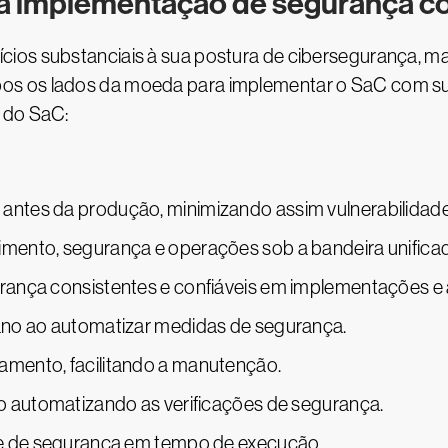
 da implementação de segurança 
ios substanciais à sua postura de cibersegurança, mas
s os lados da moeda para implementar o SaC com suc
 do SaC:
ntes da produção, minimizando assim vulnerabilidade
mento, segurança e operações sob a bandeira unific
rança consistentes e confiáveis em implementações e
ano ao automatizar medidas de segurança.
mento, facilitando a manutenção.
o automatizando as verificações de segurança.
te de segurança em tempo de execução.