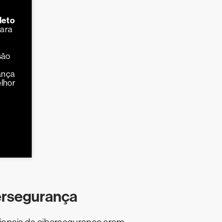
leto
para
são
ança
lhor
ersegurança