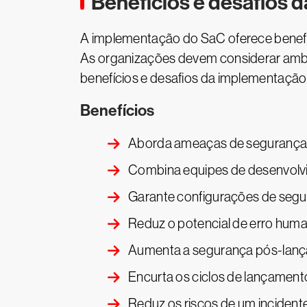
Benefícios e desafios
A implementação do SaC oferece benefíc
As organizações devem considerar ambo
benefícios e desafios da implementação
Benefícios
Aborda ameaças de segurança a
Combina equipes de desenvolvi
Garante configurações de segu
Reduz o potencial de erro hum
Aumenta a segurança pós-lança
Encurta os ciclos de lançament
Reduz os riscos de um inciden