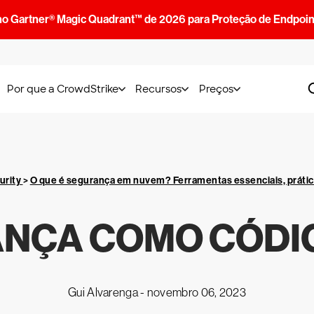
no Gartner® Magic Quadrant™ de 2026 para Proteção de Endpoin
Por que a CrowdStrike
Recursos
Preços
urity
>
O que é segurança em nuvem? Ferramentas essenciais, práti
NÇA COMO CÓDIG
Gui Alvarenga -
novembro 06, 2023