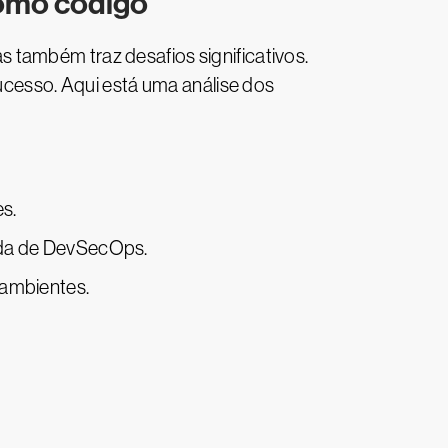
como código
 também traz desafios significativos.
esso. Aqui está uma análise dos
s.
ada de DevSecOps.
 ambientes.