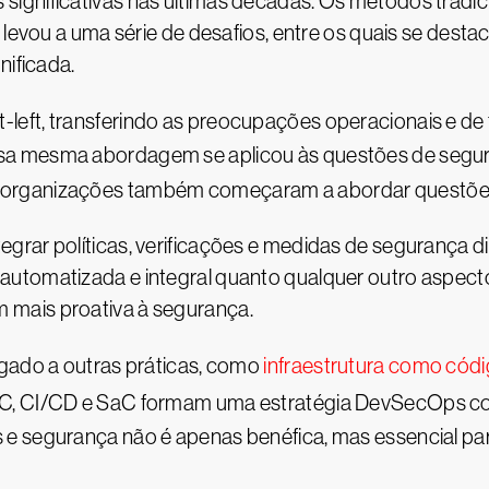
ignificativas nas últimas décadas. Os métodos tradi
 levou a uma série de desafios, entre os quais se dest
nificada.
ft-left, transferindo as preocupações operacionais e de
sa mesma abordagem se aplicou às questões de segur
s organizações também começaram a abordar questõe
grar políticas, verificações e medidas de segurança 
utomatizada e integral quanto qualquer outro aspect
mais proativa à segurança.
igado a outras práticas, como
infraestrutura como códi
IaC, CI/CD e SaC formam uma estratégia DevSecOps coe
e segurança não é apenas benéfica, mas essencial pa