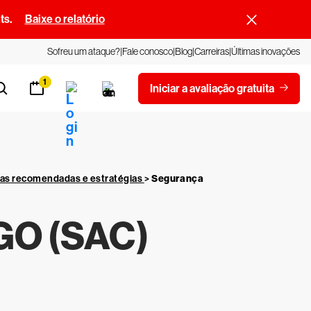
ts.
Baixe o relatório
Sofreu um ataque?
Fale conosco
Blog
Carreiras
Últimas inovações
1
Iniciar a avaliação gratuita
cas recomendadas e estratégias
>
Segurança
O (SAC)