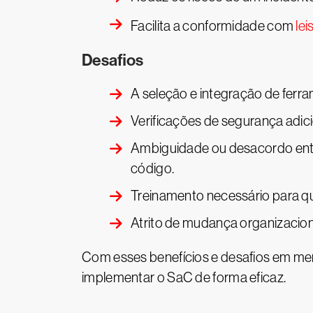
Facilita a conformidade com
lei
Desafios
A seleção e integração de fer
Verificações de segurança adic
Ambiguidade ou desacordo entr
código.
Treinamento necessário para qu
Atrito de mudança organizacion
Com esses benefícios e desafios em me
implementar o SaC de forma eficaz.