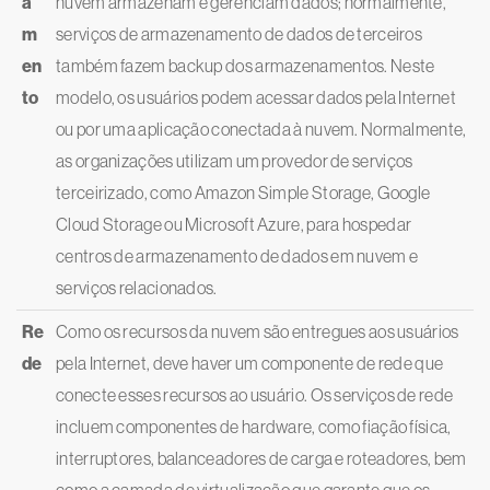
a
nuvem armazenam e gerenciam dados; normalmente,
m
serviços de armazenamento de dados de terceiros
en
também fazem backup dos armazenamentos. Neste
to
modelo, os usuários podem acessar dados pela Internet
ou por uma aplicação conectada à nuvem. Normalmente,
as organizações utilizam um provedor de serviços
terceirizado, como Amazon Simple Storage, Google
Cloud Storage ou Microsoft Azure, para hospedar
centros de armazenamento de dados em nuvem e
serviços relacionados.
Re
Como os recursos da nuvem são entregues aos usuários
de
pela Internet, deve haver um componente de rede que
conecte esses recursos ao usuário. Os serviços de rede
incluem componentes de hardware, como fiação física,
interruptores, balanceadores de carga e roteadores, bem