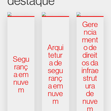
destaque
Gere
ncia
ment
Arqui
o de
tetur
direit
Segu
a de
os da
ranç
segu
infrae
a em
ranç
strut
nuve
a em
ura
m
nuve
de
m
nuve
m