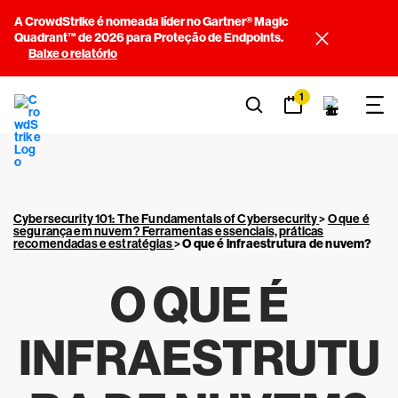
A CrowdStrike é nomeada líder no Gartner® Magic
Quadrant™ de 2026 para Proteção de Endpoints.
Baixe o relatório
1
Cybersecurity 101: The Fundamentals of Cybersecurity
>
O que é
segurança em nuvem? Ferramentas essenciais, práticas
recomendadas e estratégias
>
O que é infraestrutura de nuvem?
O QUE É
INFRAESTRUTU