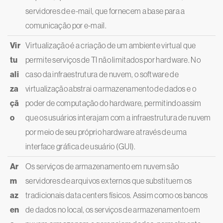
servidores de e-mail, que fornecem a base para a
comunicação por e-mail.
Vir
Virtualização é a criação de um ambiente virtual que
tu
permite serviços de TI não limitados por hardware. No
ali
caso da infraestrutura de nuvem, o software de
za
virtualização abstrai o armazenamento de dados e o
çã
poder de computação do hardware, permitindo assim
o
que os usuários interajam com a infraestrutura de nuvem
por meio de seu próprio hardware através de uma
interface gráfica de usuário (GUI).
Ar
Os serviços de armazenamento em nuvem são
m
servidores de arquivos externos que substituem os
az
tradicionais data centers físicos. Assim como os bancos
en
de dados no local, os serviços de armazenamento em