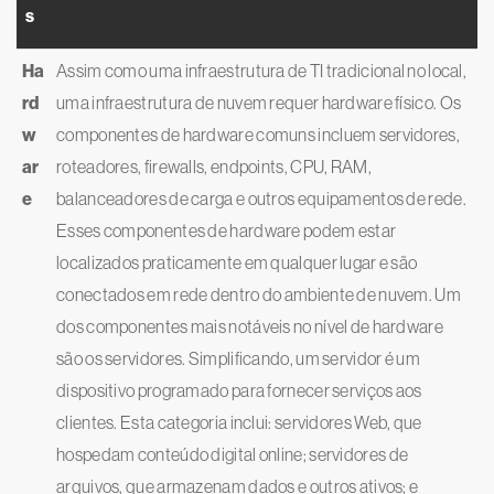
s
Ha
Assim como uma infraestrutura de TI tradicional no local,
rd
uma infraestrutura de nuvem requer hardware físico. Os
w
componentes de hardware comuns incluem servidores,
ar
roteadores, firewalls, endpoints, CPU, RAM,
e
balanceadores de carga e outros equipamentos de rede.
Esses componentes de hardware podem estar
localizados praticamente em qualquer lugar e são
conectados em rede dentro do ambiente de nuvem. Um
dos componentes mais notáveis no nível de hardware
são os servidores. Simplificando, um servidor é um
dispositivo programado para fornecer serviços aos
clientes. Esta categoria inclui: servidores Web, que
hospedam conteúdo digital online; servidores de
arquivos, que armazenam dados e outros ativos; e