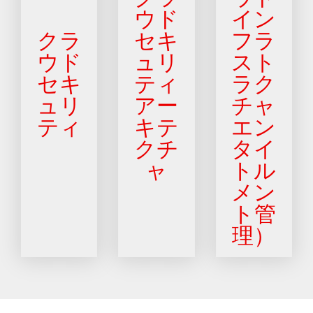
ウド
イン
クラ
セキ
フラ
ウド
ュリ
スト
セキ
ティ
ラク
ュリ
アー
チャ
ティ
キテ
エン
クチ
タイ
ャ
トル
メン
ト管
理）