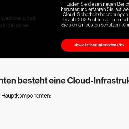
Laden Sie diesen neuen Beric
herunter und erfahren Sie, auf w
Cloud-Sicherheitsbedrohungen 
im Jahr 2022 achten sollten und
Sie sich am besten schützen kön
<b>Jetzt herunterladen</b>
en besteht eine Cloud-Infrastru
ier Hauptkomponenten: