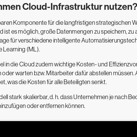
hmen Cloud-Infrastruktur nutzen
tbaren Komponente für die langfristigen strategischen
ist es möglich, große Datenmengen zu speichern, zu an
e für verschiedene intelligente Automatisierungstec
ne Learning (ML).
el in die Cloud zudem wichtige Kosten- und Effizienzvo
n oder warten bzw. Mitarbeiter dafür abstellen müssen.
 was die Kosten für alle Beteiligten senkt.
odell stark skalierbar, d. h. dass Unternehmen je nach 
hinzufügen oder entfernen können.