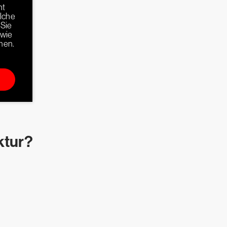
ht
elche
Sie
 wie
nen.
ktur?