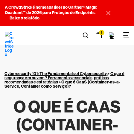
A CrowdStrike é nomeada líder no Gartner® Magic
Quadrant™ de 2026 para Proteção de Endpoints.
Baixe o relatório
1
Cybersecurity 101: The Fundamentals of Cybersecurity
>
O que é
segurança em nuvem? Ferramentas essenciais, práticas
recomendadas e estratégias
>
O que é CaaS (Container-as-a-
Service, Container como Serviço)?
O QUE É CAAS
(CONTAINER-