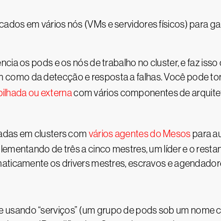
ados em vários nós (VMs e servidores físicos) para ga
cia os pods e os nós de trabalho no cluster, e faz iss
como da detecção e resposta a falhas. Você pode tor
ilhada ou externa
com vários componentes de arquitetu
tadas em clusters com
vários agentes do Mesos
para au
plementando de três a cinco mestres, um líder e o re
maticamente os drivers mestres, escravos e agendador
usando “serviços” (um grupo de pods sob um nome co