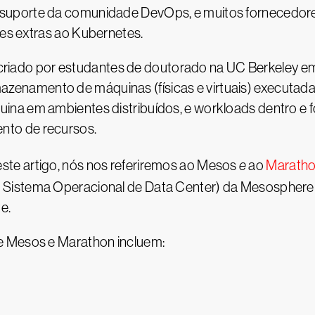
uporte da comunidade DevOps, e muitos fornecedores
es extras ao Kubernetes.
i criado por estudantes de doutorado na UC Berkeley em
namento de máquinas (físicas e virtuais) executadas
na em ambientes distribuídos, e workloads dentro e f
to de recursos.
te artigo, nós nos referiremos ao Mesos
e
ao
Marath
 Sistema Operacional de Data Center) da Mesosphere
e.
e Mesos e Marathon incluem: