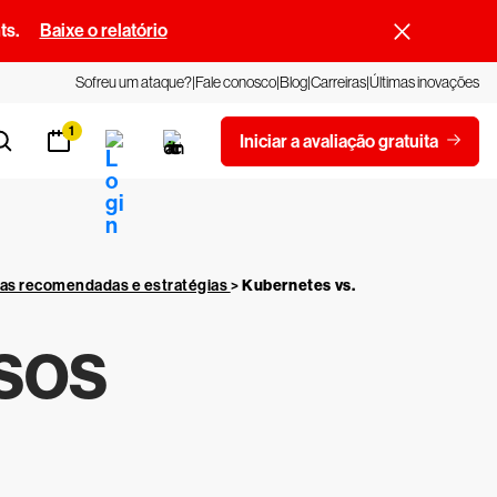
ts.
Baixe o relatório
Sofreu um ataque?
Fale conosco
Blog
Carreiras
Últimas inovações
1
Iniciar a avaliação gratuita
cas recomendadas e estratégias
>
Kubernetes vs.
ESOS