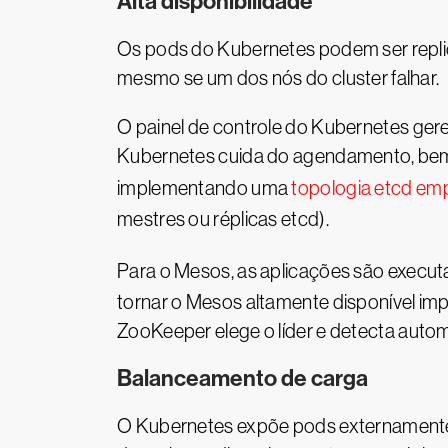
Alta disponibilidade
Os pods do Kubernetes podem ser replic
mesmo se um dos nós do cluster falhar.
O painel de controle do Kubernetes geren
Kubernetes cuida do agendamento, bem 
implementando uma
topologia etcd emp
mestres ou réplicas etcd).
Para o Mesos, as aplicações são execu
tornar o Mesos altamente disponível im
ZooKeeper elege o líder e detecta auto
Balanceamento de carga
O Kubernetes expõe pods externamente 