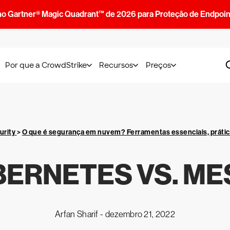
no Gartner® Magic Quadrant™ de 2026 para Proteção de Endpoin
Por que a CrowdStrike
Recursos
Preços
urity
>
O que é segurança em nuvem? Ferramentas essenciais, práti
ERNETES VS. M
Arfan Sharif -
dezembro 21, 2022