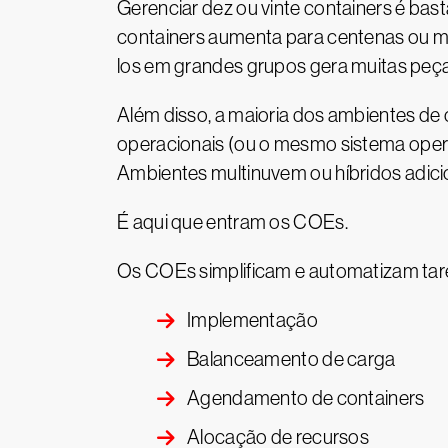
Gerenciar dez ou vinte containers é ba
containers aumenta para centenas ou mi
los em grandes grupos gera muitas peç
Além disso, a maioria dos ambientes de
operacionais (ou o mesmo sistema opera
Ambientes multinuvem ou híbridos adici
É aqui que entram os COEs.
Os COEs simplificam e automatizam tare
Implementação
Balanceamento de carga
Agendamento de containers
Alocação de recursos