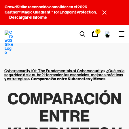
CrowdStrike reconocido como líder en el 2026
Gartner® Magic Quadrant™ for Endpoint Protection.
Descargar el informe
1
Cybersecurity 101: The Fundamentals of Cybersecurity
>
¿Qué es la
seguridad de la nube? Herramientas esenciales, mejores prácticas
y estrategias
>
Comparación entre Kubernetes y Mesos
COMPARACIÓN
ENTRE