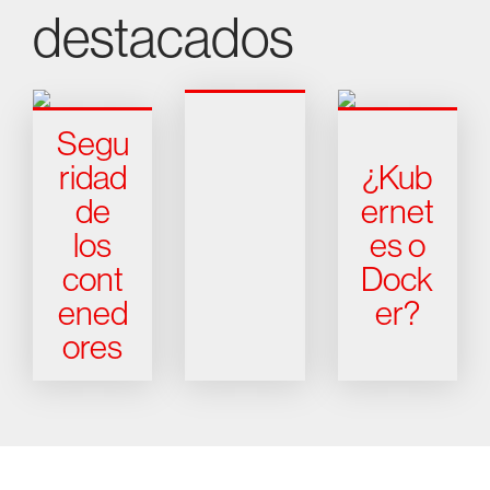
destacados
Segu
ridad
¿Kub
de
ernet
los
es o
cont
Dock
ened
er?
ores