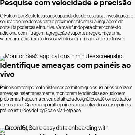
Pesquise com velocidade e precisão
O Falcon LogScale leva suas capacidades de pesquisa, investigação e
solução de problemas para o próximo nível com sua linguagem de
consulta poderosa e intuitiva. Vá mais fundo para obter contexto
adicional com filtragem, agregação e suporte a regex. Faça uma
varredura rápida em todos os eventos com pesquisa de texto livre.
Identifique ameaças com painéis ao
vivo
Painéis em tempo real e históricos permitem que os usuários priorizem
ameaças instantaneamente, monitorem tendências e solucionem
problemas. Faça uma busca detalhada dos gráficos até os resultados
da pesquisa. Crie e compartilhe painéis personalizados ou use painéis
pré-construídos do LogScale Marketplace.