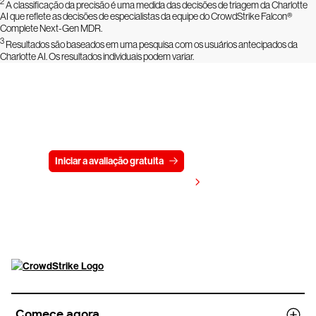
2
A classificação da precisão é uma medida das decisões de triagem da Charlotte
AI que reflete as decisões de especialistas da equipe do CrowdStrike Falcon®
Complete Next-Gen MDR.
3
Resultados são baseados em uma pesquisa com os usuários antecipados da
Charlotte AI. Os resultados individuais podem variar.
Experimente a CrowdStrike
gratuitamente por 15 dias
Iniciar a avaliação gratuita
Fale conosco
Visualizar preços
Comece agora