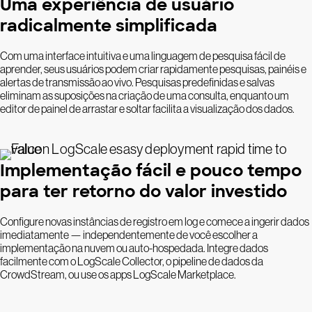
Uma experiência de usuário
radicalmente simplificada
Com uma interface intuitiva e uma linguagem de pesquisa fácil de
aprender, seus usuários podem criar rapidamente pesquisas, painéis e
alertas de transmissão ao vivo. Pesquisas predefinidas e salvas
eliminam as suposições na criação de uma consulta, enquanto um
editor de painel de arrastar e soltar facilita a visualização dos dados.
Implementação fácil e pouco tempo
para ter retorno do valor investido
Configure novas instâncias de registro em log e comece a ingerir dados
imediatamente — independentemente de você escolher a
implementação na nuvem ou auto-hospedada. Integre dados
facilmente com o LogScale Collector, o pipeline de dados da
CrowdStream, ou use os apps LogScale Marketplace.