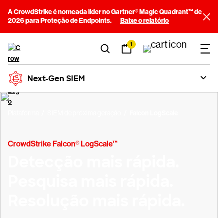
A CrowdStrike é nomeada líder no Gartner® Magic Quadrant™ de
2026 para Proteção de Endpoints.
Baixe o relatório
1
Next-Gen SIEM
Plataforma
SIEM de próxima geração
Falcon LogScale
CrowdStrike Falcon® LogScale™
Detecção mais rápida.
Pesquisa mais rápida.
Resolução mais rápida.