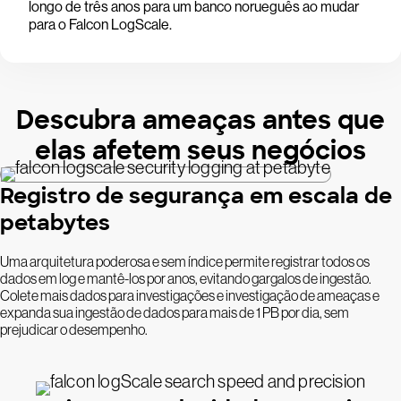
longo de três anos para um banco norueguês ao mudar
para o Falcon LogScale.
Descubra ameaças antes que
elas afetem seus negócios
Registro de segurança em escala de
petabytes
Uma arquitetura poderosa e sem índice permite registrar todos os
dados em log e mantê-los por anos, evitando gargalos de ingestão.
Colete mais dados para investigações e investigação de ameaças e
expanda sua ingestão de dados para mais de 1 PB por dia, sem
prejudicar o desempenho.