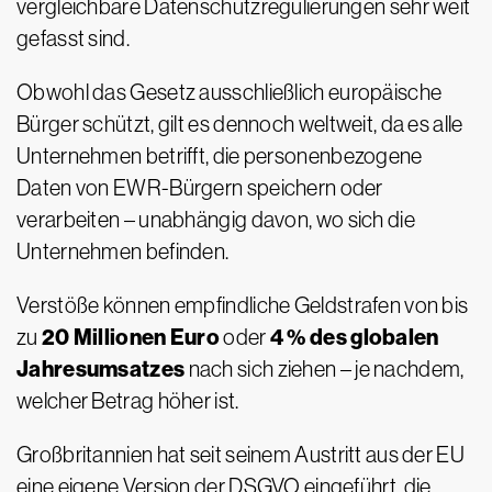
vergleichbare Datenschutzregulierungen sehr weit
gefasst sind.
Obwohl das Gesetz ausschließlich europäische
Bürger schützt, gilt es dennoch weltweit, da es alle
Unternehmen betrifft, die personenbezogene
Daten von EWR-Bürgern speichern oder
verarbeiten – unabhängig davon, wo sich die
Unternehmen befinden.
Verstöße können empfindliche Geldstrafen von bis
20 Millionen Euro
4 % des globalen
zu
oder
Jahresumsatzes
nach sich ziehen – je nachdem,
welcher Betrag höher ist.
Großbritannien hat seit seinem Austritt aus der EU
eine eigene Version der DSGVO eingeführt, die