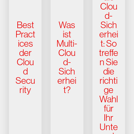
Clou
d-
Best
Was
Sich
Pract
ist
erhei
ices
Multi-
t: So
der
Clou
treffe
Clou
d-
n Sie
d
Sich
die
Secu
erhei
richti
rity
t?
ge
Wahl
für
Ihr
Unte