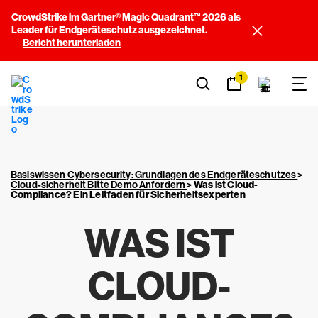
CrowdStrike im Gartner® Magic Quadrant™ 2026 als
Leader für Endgeräteschutz ausgezeichnet.
Bericht herunterladen
1
Basiswissen Cybersecurity: Grundlagen des Endgeräteschutzes
>
Cloud-sicherheit Bitte Demo Anfordern
>
Was ist
Cloud-
Compliance
? Ein Leitfaden für Sicherheitsexperten
WAS IST
CLOUD-