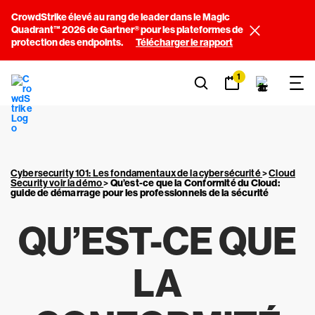
CrowdStrike élevé au rang de leader dans le Magic
Quadrant™ 2026 de Gartner® pour les plateformes de
protection des endpoints.
Télécharger le rapport
1
Cybersecurity 101: Les fondamentaux de la cybersécurité
>
Cloud
Security voir la démo
>
Qu’est-ce que la Conformité du Cloud:
guide de démarrage pour les professionnels de la sécurité
QU’EST-CE QUE
LA