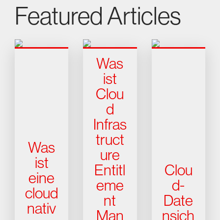
Featured Articles
Was
ist
Clou
d
Infras
truct
Was
ure
ist
Entitl
Clou
eine
eme
d-
cloud
nt
Date
nativ
Man
nsich