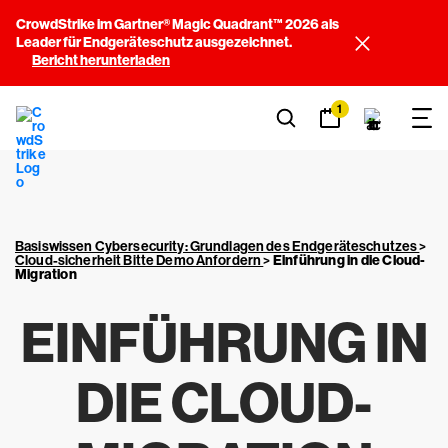
CrowdStrike im Gartner® Magic Quadrant™ 2026 als
Leader für Endgeräteschutz ausgezeichnet.
Bericht herunterladen
1
Basiswissen Cybersecurity: Grundlagen des Endgeräteschutzes
>
Cloud-sicherheit Bitte Demo Anfordern
>
Einführung in die Cloud-
Migration
EINFÜHRUNG IN
DIE CLOUD-