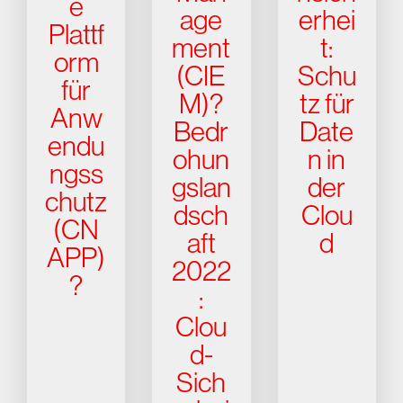
e
age
erhei
Plattf
ment
t:
orm
(CIE
Schu
für
M)?
tz für
Anw
Bedr
Date
endu
ohun
n in
ngss
gslan
der
chutz
dsch
Clou
(CN
aft
d
APP)
2022
?
:
Clou
d-
Sich