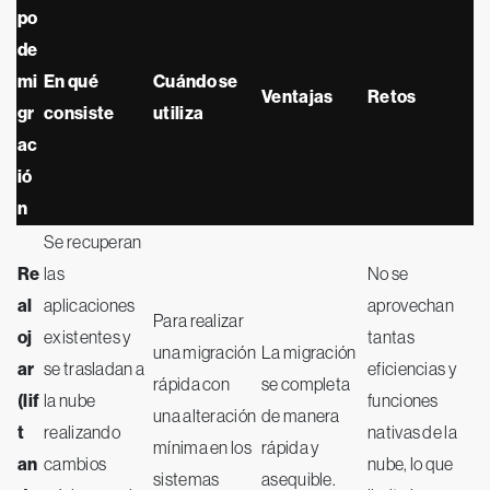
po
de
mi
En qué
Cuándo se
Ventajas
Retos
gr
consiste
utiliza
ac
ió
n
Se recuperan
Re
las
No se
al
aplicaciones
aprovechan
Para realizar
oj
existentes y
tantas
una migración
La migración
ar
se trasladan a
eficiencias y
rápida con
se completa
(lif
la nube
funciones
una alteración
de manera
t
realizando
nativas de la
mínima en los
rápida y
an
cambios
nube, lo que
sistemas
asequible.