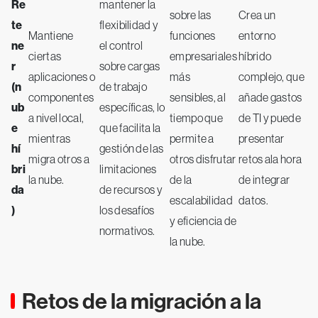
Re
mantener la
sobre las
Crea un
te
flexibilidad y
Mantiene
funciones
entorno
ne
el control
ciertas
empresariales
híbrido
r
sobre cargas
aplicaciones o
más
complejo, que
(n
de trabajo
componentes
sensibles, al
añade gastos
ub
específicas, lo
a nivel local,
tiempo que
de TI y puede
e
que facilita la
mientras
permite a
presentar
hí
gestión de las
migra otros a
otros disfrutar
retos ala hora
bri
limitaciones
la nube.
de la
de integrar
da
de recursos y
escalabilidad
datos.
)
los desafíos
y eficiencia de
normativos.
la nube.
Retos de la migración a la