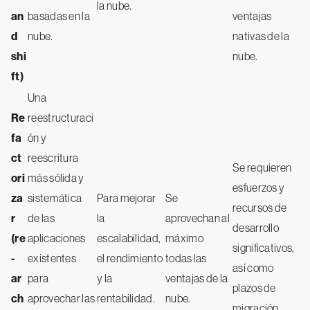
la nube.
an
basadas en la
ventajas
d
nube.
nativas de la
shi
nube.
ft)
Una
Re
reestructuraci
fa
ón y
ct
reescritura
Se requieren
ori
más sólida y
esfuerzos y
za
sistemática
Para mejorar
Se
recursos de
r
de las
la
aprovechan al
desarrollo
(re
aplicaciones
escalabilidad,
máximo
significativos,
-
existentes
el rendimiento
todas las
así como
ar
para
y la
ventajas de la
plazos de
ch
aprovechar las
rentabilidad.
nube.
migración