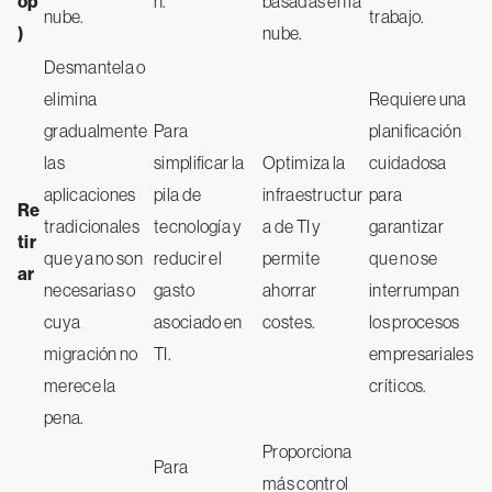
op
n.
basadas en la
nube.
trabajo.
)
nube.
Desmantela o
elimina
Requiere una
gradualmente
Para
planificación
las
simplificar la
Optimiza la
cuidadosa
aplicaciones
pila de
infraestructur
para
Re
tradicionales
tecnología y
a de TI y
garantizar
tir
que ya no son
reducir el
permite
que no se
ar
necesarias o
gasto
ahorrar
interrumpan
cuya
asociado en
costes.
los procesos
migración no
TI.
empresariales
merece la
críticos.
pena.
Proporciona
Para
más control