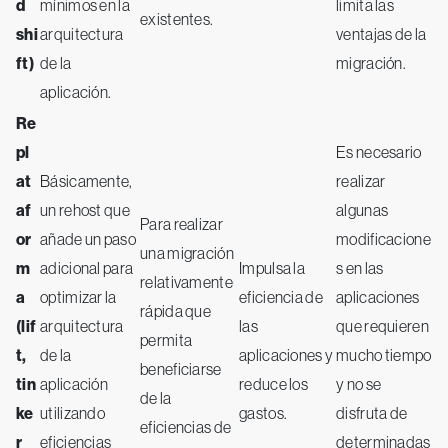
d
mínimos en la
limita las
existentes.
shi
arquitectura
ventajas de la
ft)
de la
migración.
aplicación.
Re
pl
Es necesario
at
Básicamente,
realizar
af
un rehost que
algunas
Para realizar
or
añade un paso
modificacione
una migración
m
adicional para
Impulsa la
s en las
relativamente
a
optimizar la
eficiencia de
aplicaciones
rápida que
(lif
arquitectura
las
que requieren
permita
t,
de la
aplicaciones y
mucho tiempo
beneficiarse
tin
aplicación
reduce los
y no se
de la
ke
utilizando
gastos.
disfruta de
eficiencias de
r
eficiencias
determinadas