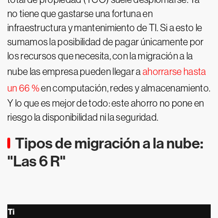
no tiene que gastarse una fortuna en
infraestructura y mantenimiento de TI. Si a esto le
sumamos la posibilidad de pagar únicamente por
los recursos que necesita, con la migración a la
nube las empresa pueden llegar a
ahorrarse hasta
un 66 %
en computación, redes y almacenamiento.
Y lo que es mejor de todo: este ahorro no pone en
riesgo la disponibilidad ni la seguridad.
Tipos de migración a la nube:
"Las 6 R"
Ti