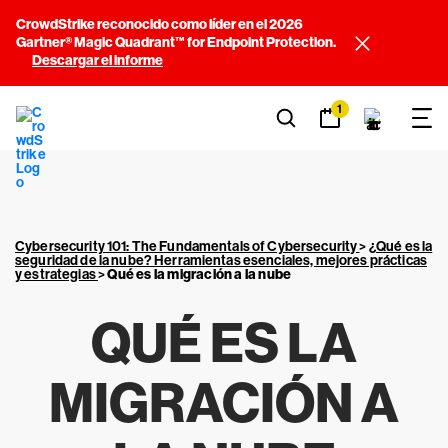
CrowdStrike reconocido como líder en el 2026
Gartner® Magic Quadrant™ for Endpoint Protection.
Descargar el informe
1
Cybersecurity 101: The Fundamentals of Cybersecurity
>
¿Qué es la
seguridad de la nube? Herramientas esenciales, mejores prácticas
y estrategias
>
Qué es la migración a la nube
QUÉ ES LA
MIGRACIÓN A