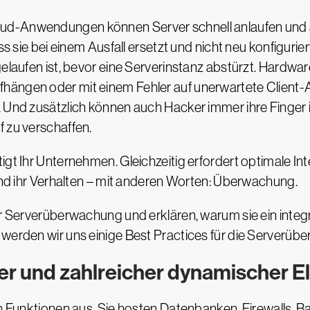
ud-Anwendungen können Server schnell anlaufen und a
ass sie bei einem Ausfall ersetzt und nicht neu konfigur
 gelaufen ist, bevor eine Serverinstanz abstürzt. Hard
hängen oder mit einem Fehler auf unerwartete Client-
. Und zusätzlich können auch Hacker immer ihre Finger
f zu verschaffen.
gt Ihr Unternehmen. Gleichzeitig erfordert optimale Int
 und ihr Verhalten – mit anderen Worten: Überwachung.
er Serverüberwachung und erklären, warum sie ein integr
 werden wir uns einige Best Practices für die Serverü
 und zahlreicher dynamischer E
 von Funktionen aus. Sie hosten Datenbanken, Firewall