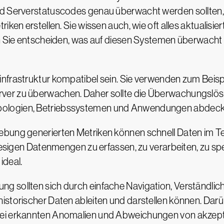
d Serverstatuscodes genau überwacht werden sollten, u
ken erstellen. Sie wissen auch, wie oft alles aktualisiert
en Sie entscheiden, was auf diesen Systemen überwacht w
infrastruktur kompatibel sein. Sie verwenden zum Beis
ver zu überwachen. Daher sollte die Überwachungslös
pologien, Betriebssystemen und Anwendungen abdeck
ebung generierten Metriken können schnell Daten im 
riesigen Datenmengen zu erfassen, zu verarbeiten, zu spe
ideal.
 sollten sich durch einfache Navigation, Verständlich
storischer Daten ableiten und darstellen können. Darübe
ei erkannten Anomalien und Abweichungen von akzeptie