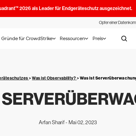
uadrant™ 2026 als Leader für Endgeräteschutz ausgezeichnet.
Opfer einer Datenkom
Gründe für CrowdStrike
Ressourcen
Preis
geräteschutzes
>
Was ist Observability?
>
Was ist Serverüberwachun
T SERVERÜBERW
Arfan Sharif -
Mai 02, 2023