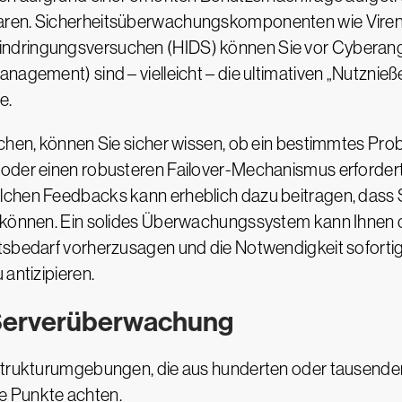
aren. Sicherheitsüberwachungskomponenten wie Viren
ndringungsversuchen (HIDS) können Sie vor Cyberang
anagement) sind – vielleicht – die ultimativen „Nutz
e.
achen, können Sie sicher wissen, ob ein bestimmtes Pro
 oder einen robusteren Failover-Mechanismus erfordert
lchen Feedbacks kann erheblich dazu beitragen, dass 
 können. Ein solides Überwachungssystem kann Ihnen dab
ätsbedarf vorherzusagen und die Notwendigkeit sofort
 antizipieren.
r Serverüberwachung
strukturumgebungen, die aus hunderten oder tausenden 
e Punkte achten.