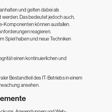
nhalten und gelten dabei als
iert werden. Das bedeutet jedoch auch,
ware-Komponenten können ausfallen.
Anforderungen reagieren.
 im Spiel haben und neue Techniken
egrität einen kontinuierlichen und
aler Bestandteil des IT-Betriebs in einem
berwachung ansehen.
lemente
s, Backups, Anwendungen und Web-