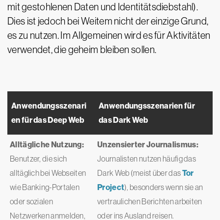
mit gestohlenen Daten und Identitätsdiebstahl).
Dies ist jedoch bei Weitem nicht der einzige Grund,
es zu nutzen. Im Allgemeinen wird es für Aktivitäten
verwendet, die geheim bleiben sollen.
Anwendungsszenari
Anwendungsszenarien für
en für das Deep Web
das Dark Web
Alltägliche Nutzung:
Unzensierter Journalismus:
Benutzer, die sich
Journalisten nutzen häufig das
alltäglich bei Webseiten
Dark Web (meist über das
Tor
wie Banking-Portalen
Project
), besonders wenn sie an
oder sozialen
vertraulichen Berichten arbeiten
Netzwerken anmelden,
oder ins Ausland reisen.