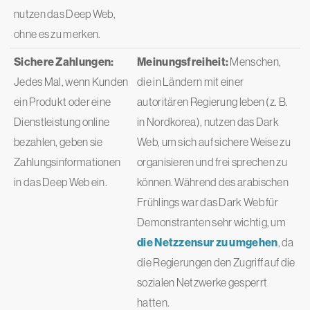
nutzen das Deep Web,
ohne es zu merken.
Sichere Zahlungen:
Meinungsfreiheit:
Menschen,
Jedes Mal, wenn Kunden
die in Ländern mit einer
ein Produkt oder eine
autoritären Regierung leben (z. B.
Dienstleistung online
in Nordkorea), nutzen das Dark
bezahlen, geben sie
Web, um sich auf sichere Weise zu
Zahlungsinformationen
organisieren und frei sprechen zu
in das Deep Web ein.
können. Während des arabischen
Frühlings war das Dark Web für
Demonstranten sehr wichtig, um
die Netzzensur zu umgehen
, da
die Regierungen den Zugriff auf die
sozialen Netzwerke gesperrt
hatten.