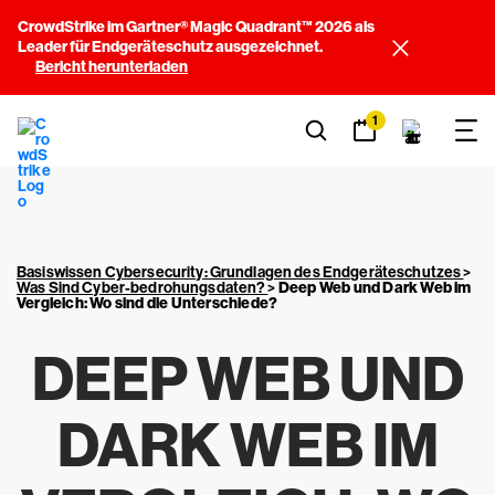
CrowdStrike im Gartner® Magic Quadrant™ 2026 als
Leader für Endgeräteschutz ausgezeichnet.
Bericht herunterladen
1
Basiswissen Cybersecurity: Grundlagen des Endgeräteschutzes
>
Was Sind Cyber-bedrohungsdaten?
>
Deep Web und Dark Web im
Vergleich: Wo sind die Unterschiede?
DEEP WEB UND
DARK WEB IM