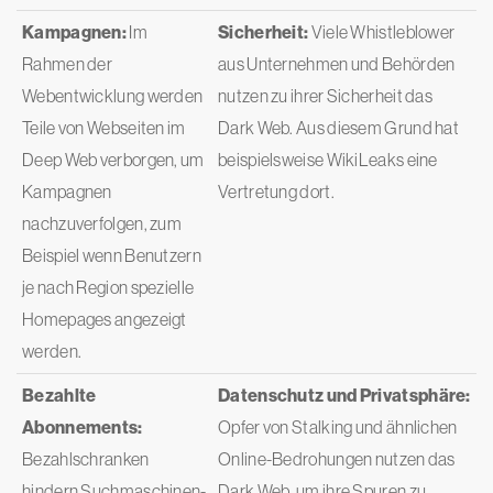
Kampagnen:
Im
Sicherheit:
Viele Whistleblower
Rahmen der
aus Unternehmen und Behörden
Webentwicklung werden
nutzen zu ihrer Sicherheit das
Teile von Webseiten im
Dark Web. Aus diesem Grund hat
Deep Web verborgen, um
beispielsweise WikiLeaks eine
Kampagnen
Vertretung dort.
nachzuverfolgen, zum
Beispiel wenn Benutzern
je nach Region spezielle
Homepages angezeigt
werden.
Bezahlte
Datenschutz und Privatsphäre:
Abonnements:
Opfer von Stalking und ähnlichen
Bezahlschranken
Online-Bedrohungen nutzen das
hindern Suchmaschinen-
Dark Web, um ihre Spuren zu