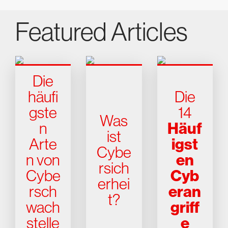
Featured Articles
Die
häufi
Die
gste
14
Was
Häuf
n
ist
igst
Arte
Cybe
en
n von
rsich
Cyb
Cybe
erhei
eran
rsch
t?
griff
wach
e
stelle