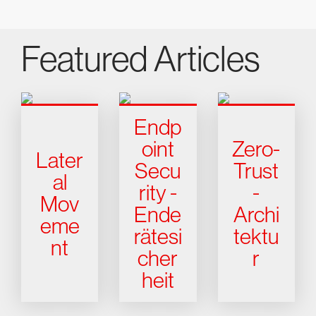
Featured Articles
Endp
oint
Zero-
Later
Secu
Trust
al
rity -
-
Mov
Ende
Archi
eme
rätesi
tektu
nt
cher
r
heit