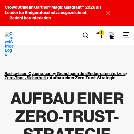
CrowdStrike im Gartner® Magic Quadrant™ 2026 als
Leader für Endgeräteschutz ausgezeichnet.
Bericht herunterladen
1
Basiswissen Cybersecurity: Grundlagen des Endgeräteschutzes
>
Zero-Trust-Sicherheit
>
Aufbau einer Zero-Trust-Strategie
AUFBAU EINER
ZERO-TRUST-