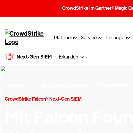
CrowdStrike im Gartner® Magic Q
Plattform
Services
Lösungen
Next-Gen SIEM
Erkunden
Plattform
SIEM der nächsten Generation
Falcon Foundry
CrowdStrike Falcon® Next-Gen SIEM
Mit Falcon Foun