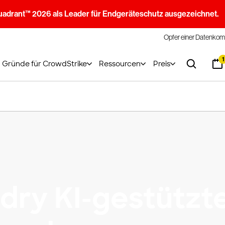
uadrant™ 2026 als Leader für Endgeräteschutz ausgezeichnet.
Opfer einer Datenkom
1
Gründe für CrowdStrike
Ressourcen
Preis
dry KI-gestützt