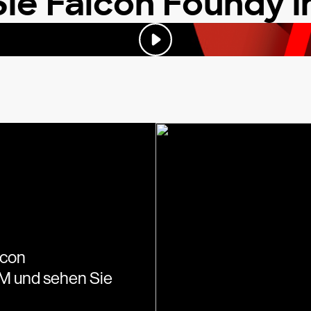
ie Falcon Foundy i
lcon
EM und sehen Sie