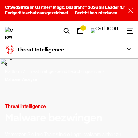
CrowdStrike im Gartner® Magic Quadrant™ 2026 als Leader für
Endgeräteschutz ausgezeichnet.
Bericht herunterladen
1
Threat Intelligence
Plattform
Threat Intelligence und Bedrohungssuche
Malware-Analyse
Threat Intelligence
Malware bezwingen
Versetzen Sie Ihre Teams in die Lage, Malware sicher zu