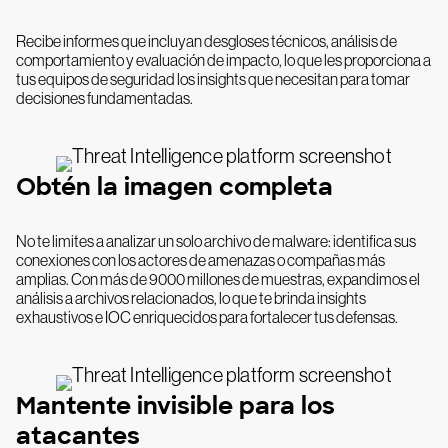
Recibe informes que incluyan desgloses técnicos, análisis de
comportamiento y evaluación de impacto, lo que les proporciona a
tus equipos de seguridad los insights que necesitan para tomar
decisiones fundamentadas.
Obtén la imagen completa
No te limites a analizar un solo archivo de malware: identifica sus
conexiones con los actores de amenazas o compañas más
amplias. Con más de 9000 millones de muestras, expandimos el
análisis a archivos relacionados, lo que te brinda insights
exhaustivos e IOC enriquecidos para fortalecer tus defensas.
Mantente invisible para los
atacantes