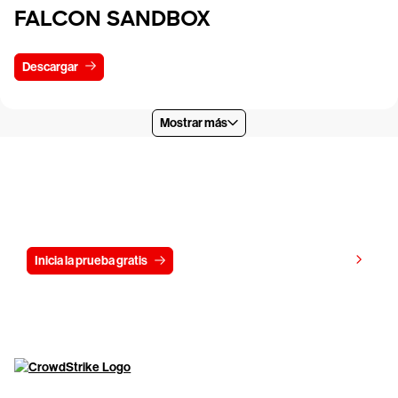
FALCON SANDBOX
Descargar
Mostrar más
Prueba CrowdStrike gratis durante 15
días
Ver precios
Inicia la prueba gratis
Contáctanos