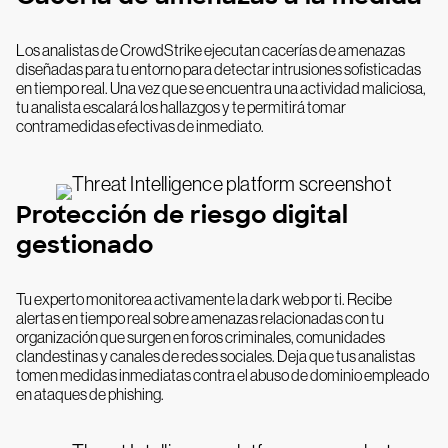
Los analistas de CrowdStrike ejecutan cacerías de amenazas
diseñadas para tu entorno para detectar intrusiones sofisticadas
en tiempo real. Una vez que se encuentra una actividad maliciosa,
tu analista escalará los hallazgos y te permitirá tomar
contramedidas efectivas de inmediato.
Protección de riesgo digital
gestionado
Tu experto monitorea activamente la dark web por ti. Recibe
alertas en tiempo real sobre amenazas relacionadas con tu
organización que surgen en foros criminales, comunidades
clandestinas y canales de redes sociales. Deja que tus analistas
tomen medidas inmediatas contra el abuso de dominio empleado
en ataques de phishing.