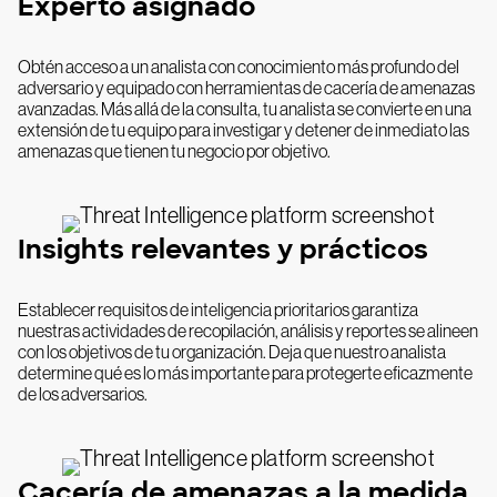
Experto asignado
Obtén acceso a un analista con conocimiento más profundo del
adversario y equipado con herramientas de cacería de amenazas
avanzadas. Más allá de la consulta, tu analista se convierte en una
extensión de tu equipo para investigar y detener de inmediato las
amenazas que tienen tu negocio por objetivo.
Insights relevantes y prácticos
Establecer requisitos de inteligencia prioritarios garantiza
nuestras actividades de recopilación, análisis y reportes se alineen
con los objetivos de tu organización. Deja que nuestro analista
determine qué es lo más importante para protegerte eficazmente
de los adversarios.
Cacería de amenazas a la medida