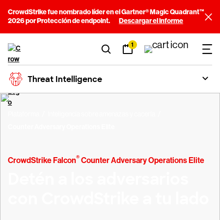
CrowdStrike fue nombrado líder en el Gartner® Magic Quadrant™
2026 por Protección de endpoint.
Descargar el informe
1
Threat Intelligence
Plataforma
Inteligencia sobre amenazas y cacería
Counter Adversary Operations Elite
®
CrowdStrike Falcon
Counter Adversary Operations Elite
Detén a los adversarios
con CrowdStrike a tu lado