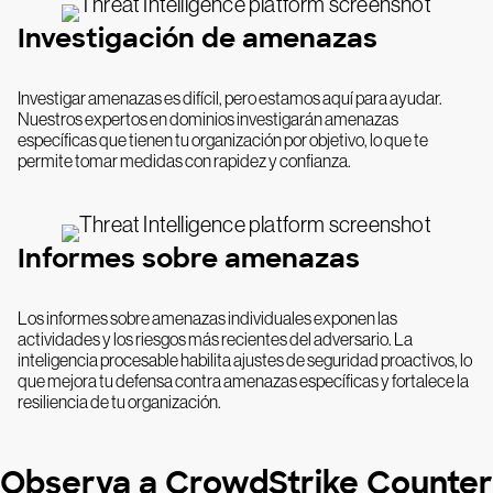
Investigación de amenazas
Investigar amenazas es difícil, pero estamos aquí para ayudar.
Nuestros expertos en dominios investigarán amenazas
específicas que tienen tu organización por objetivo, lo que te
permite tomar medidas con rapidez y confianza.
Informes sobre amenazas
Los informes sobre amenazas individuales exponen las
actividades y los riesgos más recientes del adversario. La
inteligencia procesable habilita ajustes de seguridad proactivos, lo
que mejora tu defensa contra amenazas específicas y fortalece la
resiliencia de tu organización.
Observa a CrowdStrike Counter