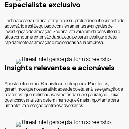
Especialista exclusivo
Tenha acesso a um analista que possui profundo conhecimento do
adversário e está equipado com ferramentas avançadas de
investigação de ameaças. Seu analista vai além da consultoria e
atua como uma extensão da sua equipe para investigar e deter
rapidamente as ameaças direcionadas à sua empresa.
Insights relevantes e acionáveis
Ao estabelecermos Requisitos de Inteligência Prioritários,
garantimos que nossas atividades de coleta, análise e geração de
relatórios fiquem alinhadas às metas da sua organização. Deixe
que nossos analistas determinem o que é mais importante para
uma efetiva proteção contra os adversários.