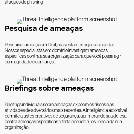
ataques de phishing.
Pesquisa de ameaças
Pesquisar ameaças é difícil, mas estamos aqui para ajudar.
Nossos especialistas em domínio investigam ameaças
específicas contra a sua organização para que você possa agir
com agilidade e confiança.
Briefings sobre ameaças
Briefings individuais sobre ameaças expõem os riscos e as
atividades de adversários mais recentes. A inteligência acionável
permite ajustes proativos de segurança, aprimorando sua defesa
contra ameaças específicas e fortalecendo a resiliência da sua
organização.