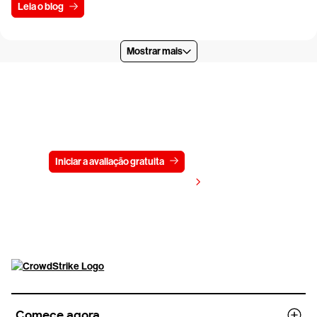
Leia o blog
Mostrar mais
Experimente a CrowdStrike
gratuitamente por 15 dias
Iniciar a avaliação gratuita
Fale conosco
Visualizar preços
Comece agora