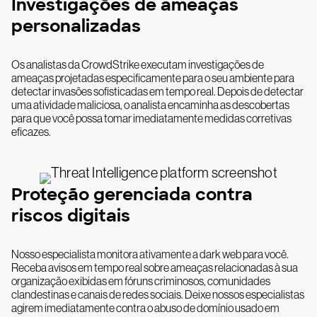
Investigações de ameaças
personalizadas
Os analistas da CrowdStrike executam investigações de
ameaças projetadas especificamente para o seu ambiente para
detectar invasões sofisticadas em tempo real. Depois de detectar
uma atividade maliciosa, o analista encaminha as descobertas
para que você possa tomar imediatamente medidas corretivas
eficazes.
Proteção gerenciada contra
riscos digitais
Nosso especialista monitora ativamente a dark web para você.
Receba avisos em tempo real sobre ameaças relacionadas à sua
organização exibidas em fóruns criminosos, comunidades
clandestinas e canais de redes sociais. Deixe nossos especialistas
agirem imediatamente contra o abuso de domínio usado em