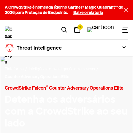
A CrowdStrike é nomeada líder no Gartner® Magic Quadrant™ de
2026 para Proteção de Endpoints.
Baixe o relatório
1
Threat Intelligence
Plataforma
Inteligência e investigação de ameaças
Counter Adversary Operations Elite
®
CrowdStrike Falcon
Counter Adversary Operations Elite
Detenha os adversários
com a CrowdStrike ao seu
lado