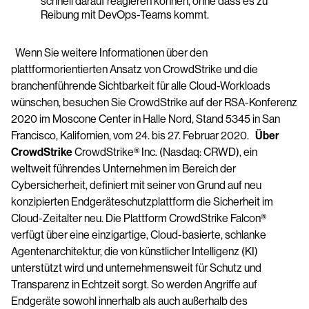
schnell darauf reagieren können, ohne dass es zu
Reibung mit DevOps-Teams kommt.
Wenn Sie weitere Informationen über den
plattformorientierten Ansatz von CrowdStrike und die
branchenführende Sichtbarkeit für alle Cloud-Workloads
wünschen, besuchen Sie CrowdStrike auf der RSA-Konferenz
2020 im Moscone Center in Halle Nord, Stand 5345 in San
Francisco, Kalifornien, vom 24. bis 27. Februar 2020.
Über
CrowdStrike
CrowdStrike® Inc. (Nasdaq: CRWD), ein
weltweit führendes Unternehmen im Bereich der
Cybersicherheit, definiert mit seiner von Grund auf neu
konzipierten Endgeräteschutzplattform die Sicherheit im
Cloud-Zeitalter neu. Die Plattform CrowdStrike Falcon®
verfügt über eine einzigartige, Cloud-basierte, schlanke
Agentenarchitektur, die von künstlicher Intelligenz (KI)
unterstützt wird und unternehmensweit für Schutz und
Transparenz in Echtzeit sorgt. So werden Angriffe auf
Endgeräte sowohl innerhalb als auch außerhalb des