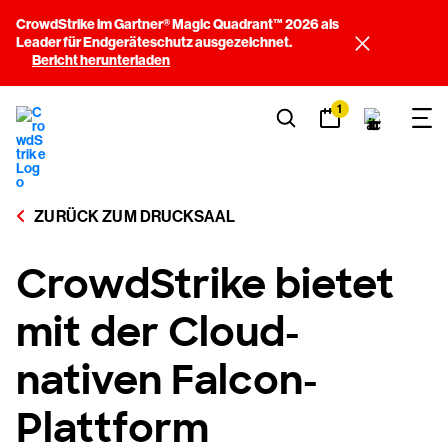
CrowdStrike im Gartner® Magic Quadrant™ 2026 als
Leader für Endgeräteschutz ausgezeichnet.
Bericht herunterladen
1
ZURÜCK ZUM DRUCKSAAL
CrowdStrike bietet
mit der Cloud-
nativen Falcon-
Plattform