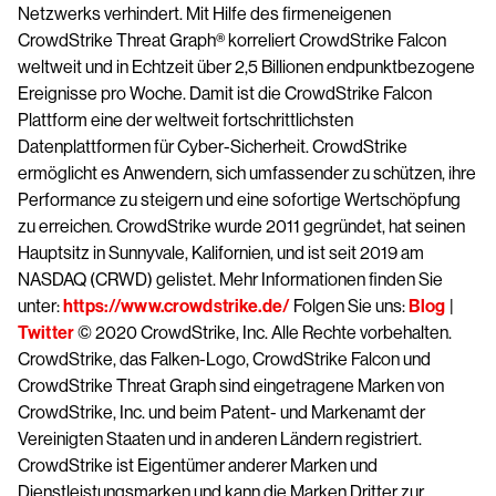
Netzwerks verhindert. Mit Hilfe des firmeneigenen
CrowdStrike Threat Graph® korreliert CrowdStrike Falcon
weltweit und in Echtzeit über 2,5 Billionen endpunktbezogene
Ereignisse pro Woche. Damit ist die CrowdStrike Falcon
Plattform eine der weltweit fortschrittlichsten
Datenplattformen für Cyber-Sicherheit. CrowdStrike
ermöglicht es Anwendern, sich umfassender zu schützen, ihre
Performance zu steigern und eine sofortige Wertschöpfung
zu erreichen. CrowdStrike wurde 2011 gegründet, hat seinen
Hauptsitz in Sunnyvale, Kalifornien, und ist seit 2019 am
NASDAQ (CRWD) gelistet. Mehr Informationen finden Sie
unter:
https://www.crowdstrike.de/
Folgen Sie uns:
Blog
|
Twitter
© 2020 CrowdStrike, Inc. Alle Rechte vorbehalten.
CrowdStrike, das Falken-Logo, CrowdStrike Falcon und
CrowdStrike Threat Graph sind eingetragene Marken von
CrowdStrike, Inc. und beim Patent- und Markenamt der
Vereinigten Staaten und in anderen Ländern registriert.
CrowdStrike ist Eigentümer anderer Marken und
Dienstleistungsmarken und kann die Marken Dritter zur