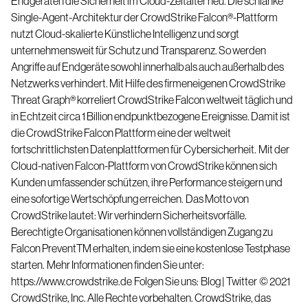
Endgeräten die Sicherheit im Cloud-Zeitalter neu. Die schlanke
Single-Agent-Architektur der CrowdStrike Falcon
®
-Plattform
nutzt Cloud-skalierte Künstliche Intelligenz und sorgt
unternehmensweit für Schutz und Transparenz. So werden
Angriffe auf Endgeräte sowohl innerhalb als auch außerhalb des
Netzwerks verhindert. Mit Hilfe des firmeneigenen CrowdStrike
Threat Graph
®
korreliert CrowdStrike Falcon weltweit täglich und
in Echtzeit circa 1 Billion endpunktbezogene Ereignisse. Damit ist
die CrowdStrike Falcon Plattform eine der weltweit
fortschrittlichsten Datenplattformen für Cybersicherheit.
Mit der
Cloud-nativen Falcon-Plattform von CrowdStrike können sich
Kunden umfassender schützen, ihre Performance steigern und
eine sofortige Wertschöpfung erreichen.
Das Motto von
CrowdStrike lautet: Wir verhindern Sicherheitsvorfälle.
Berechtigte Organisationen können vollständigen Zugang zu
Falcon Prevent
TM
erhalten, indem sie eine kostenlose Testphase
starten.
Mehr Informationen finden Sie unter:
https://www.crowdstrike.de
Folgen Sie uns:
Blog
|
Twitter
© 2021
CrowdStrike, Inc. Alle Rechte vorbehalten. CrowdStrike, das