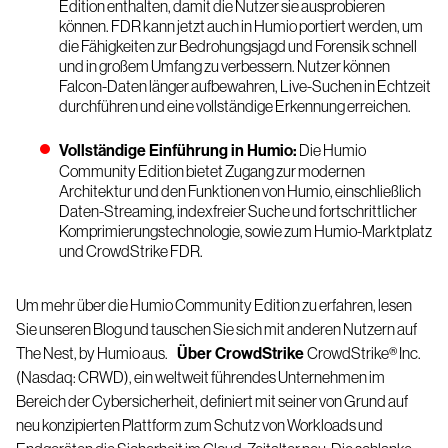
Edition enthalten, damit die Nutzer sie ausprobieren
können. FDR kann jetzt auch in Humio portiert werden, um
die Fähigkeiten zur Bedrohungsjagd und Forensik schnell
und in großem Umfang zu verbessern. Nutzer können
Falcon-Daten länger aufbewahren, Live-Suchen in Echtzeit
durchführen und eine vollständige Erkennung erreichen.
Vollständige Einführung in Humio:
Die Humio
Community Edition bietet Zugang zur modernen
Architektur und den Funktionen von Humio, einschließlich
Daten-Streaming, indexfreier Suche und fortschrittlicher
Komprimierungstechnologie, sowie zum Humio-Marktplatz
und CrowdStrike FDR.
Um mehr über die
Humio Community Edition
zu erfahren, lesen
Sie unseren
Blog
und tauschen Sie sich mit anderen Nutzern auf
The Nest, by Humio
aus.
Über CrowdStrike
CrowdStrike
®
Inc.
(Nasdaq: CRWD), ein weltweit führendes Unternehmen im
Bereich der Cybersicherheit, definiert mit seiner von Grund auf
neu konzipierten Plattform zum Schutz von Workloads und