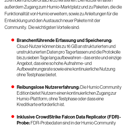
zu erholen und die Ursache zu verstehen. Die Nutzer erhalten
außerdem Zugang zum Humio-Marktplatz und zu Paketen, die die
Funktionalität von Humio erweitern, sowie zu Anleitungen für die
Entwicklung und den Austausch neuer Pakete mit der
Community.
Die wichtigsten Vorteile sind:
Branchenführende Erfassung und Speicherung:
Cloud-Nutzer können bis zu 16 GB an strukturierten und
unstrukturierten Daten pro Tag erfassen und die Protokolle
bis zu sieben Tage lang aufbewahren - das erste und einzige
Angebot, das eine so hohe Aufnahme- und
Aufbewahrungsrate sowie eine kontinuierliche Nutzung
ohne Testphase bietet.
Reibungslose Nutzererfahrung:
Die Humio Community
Edition bietet Nutzern einen kontinuierlichen Zugang zur
Humio-Plattform, ohne Testphase oder dass eine
Kreditkarte erforderlich ist.
Inklusive CrowdStrike Falcon Data Replicator (FDR)-
Probe:
FDR-Probedaten sind in der Humio Community