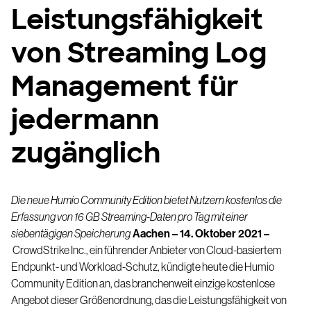
Leistungsfähigkeit
von Streaming Log
Management für
jedermann
zugänglich
Die neue Humio Community Edition bietet Nutzern kostenlos die
Erfassung von 16 GB Streaming-Daten pro Tag mit einer
siebentägigen Speicherung
Aachen – 14. Oktober 2021 –
CrowdStrike Inc
., ein führender Anbieter von Cloud-basiertem
Endpunkt- und Workload-Schutz, kündigte heute die
Humio
Community Edition
an, das branchenweit einzige kostenlose
Angebot dieser Größenordnung, das die Leistungsfähigkeit von