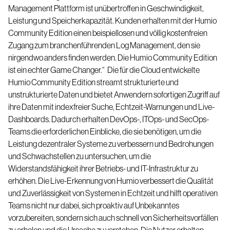
Management Plattform
ist unübertroffen in Geschwindigkeit,
Leistung und Speicherkapazität. Kunden erhalten mit der Humio
Community Edition einen beispiellosen und völlig kostenfreien
Zugang zum branchenführenden Log Management, den sie
nirgendwo anders finden werden. Die Humio Community Edition
ist ein echter Game Changer.“
Die für die Cloud entwickelte
Humio Community Edition streamt strukturierte und
unstrukturierte Daten und bietet Anwendern sofortigen Zugriff auf
ihre Daten mit indexfreier Suche, Echtzeit-Warnungen und Live-
Dashboards. Dadurch erhalten DevOps-, ITOps- und SecOps-
Teams die erforderlichen Einblicke, die sie benötigen, um die
Leistung dezentraler Systeme zu verbessern und Bedrohungen
und Schwachstellen zu untersuchen, um die
Widerstandsfähigkeit ihrer Betriebs- und IT-Infrastruktur zu
erhöhen. Die Live-Erkennung von Humio verbessert die Qualität
und Zuverlässigkeit von Systemen in Echtzeit und hilft operativen
Teams nicht nur dabei, sich proaktiv auf Unbekanntes
vorzubereiten, sondern sich auch schnell von Sicherheitsvorfällen