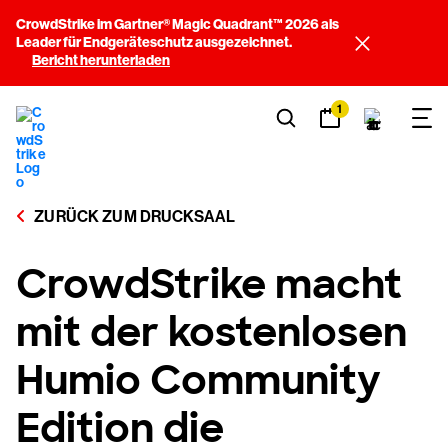
CrowdStrike im Gartner® Magic Quadrant™ 2026 als
Leader für Endgeräteschutz ausgezeichnet.
Bericht herunterladen
1
ZURÜCK ZUM DRUCKSAAL
CrowdStrike macht
mit der kostenlosen
Humio Community
Edition die