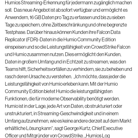
Humios Streaming-Erkennung für jedermann zugänglich machen
soll.
Das neue Angebot ist ab sofort verfügbar und ermöglicht es
Anwendern, 16 GB Daten pro Tag zu erfassen und bis zu sieben
Tage zu speichern, ohne Zeitbeschränkung und ohne begrenzte
Testphase. Darüber hinaus können Kunden ihre Falcon Data
Replicator (FDR)-Daten in die Humio Community Edition
einspeisen und so die Leistungsfähigkeit von CrowdStrike Falcon
und Humio zusammen nutzen. Dies ermöglicht den Kunden,
Daten in großem Umfang und in Echtzeit zu streamen, was den
Teams hilft, Sicherheitsvorfällen zu verhindern, sie zu beheben und
rasch deren Ursache zu verstehen.
„Ich möchte, dass jeder die
Leistungsfähigkeit von Humio erleben kann. Mit der Humio
Community Edition bietet Humio die leistungsfähigsten
Funktionen, die für moderne Observability benötigt werden.
Humio ist in der Lage, jede Art von Daten, ob strukturiert oder
unstrukturiert, in Streaming-Geschwindigkeit und in einem
Umfang aufzunehmen, wie es keine andere derzeit auf dem Markt
erhältliche Lösung kann“, sagt George Kurtz, Chief Executive
Officer und Mitgründer von CrowdStrike. „
Humios Log