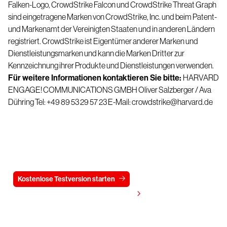
Falken-Logo, CrowdStrike Falcon und CrowdStrike Threat Graph
sind eingetragene Marken von CrowdStrike, Inc. und beim Patent-
und Markenamt der Vereinigten Staaten und in anderen Ländern
registriert. CrowdStrike ist Eigentümer anderer Marken und
Dienstleistungsmarken und kann die Marken Dritter zur
Kennzeichnung ihrer Produkte und Dienstleistungen verwenden.
Für weitere Informationen kontaktieren Sie bitte:
HARVARD
ENGAGE! COMMUNICATIONS GMBH
Oliver Salzberger / Ava
Dühring
Tel: +49 89 53 29 57 23
E-Mail:
crowdstrike@harvard.de
Testen Sie CrowdStrike
15 Tage kostenlos
Kostenlose Testversion starten
Kontaktieren Sie uns
Preis anzeigen