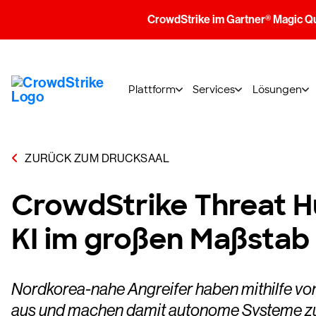
CrowdStrike im Gartner® Magic Q
Plattform
Services
Lösungen
ZURÜCK ZUM DRUCKSAAL
CrowdStrike Threat H
KI im großen Maßstab 
Nordkorea-nahe Angreifer haben mithilfe von 
aus und machen damit autonome Systeme zur