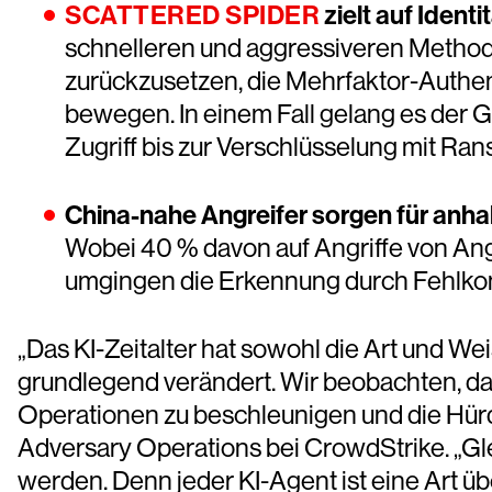
SCATTERED SPIDER
zielt auf Ident
schnelleren und aggressiveren Methode
zurückzusetzen, die Mehrfaktor-Authen
bewegen. In einem Fall gelang es der G
Zugriff bis zur Verschlüsselung mit R
China-nahe Angreifer sorgen für anha
Wobei 40 % davon auf Angriffe von Angr
umgingen die Erkennung durch Fehlkonf
„Das KI-Zeitalter hat sowohl die Art und W
grundlegend verändert. Wir beobachten, das
Operationen zu beschleunigen und die Hür
Adversary Operations bei CrowdStrike. „Gl
werden. Denn jeder KI-Agent ist eine Art übe