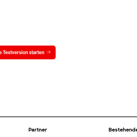
Testen Sie CrowdStrike
15 Tage kostenlos
Preis 
 Testversion starten
Kontaktieren Sie uns
Partner
Bestehend