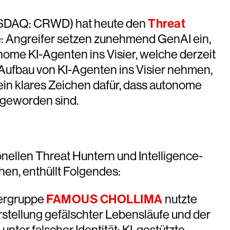
SDAQ: CRWD) hat heute den
Threat
fe: Angreifer setzen zunehmend GenAI ein,
nome KI-Agenten ins Visier, welche derzeit
 Aufbau von KI-Agenten ins Visier nehmen,
ein klares Zeichen dafür, dass autonome
 geworden sind.
ellen Threat Huntern und Intelligence-
hen, enthüllt Folgendes:
fergruppe
FAMOUS CHOLLIMA
nutzte
rstellung gefälschter Lebensläufe und der
ter falscher Identität: KI-gestützte