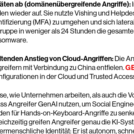
itäten ab (domänenübergreifende Angriffe):
I
n wieder auf. Sie nutzte Vishing und Helpde
tifizierung (MFA) zu umgehen und sich late
ruppe in weniger als 24 Stunden die gesamte 
ansomware.
ltenden Anstieg von Cloud-Angriffen:
Die An
eifern mit Verbindung zu China entfielen.
GE
igurationen in der Cloud und Trusted Acces
eise, wie Unternehmen arbeiten, als auch die
s Angreifer GenAI nutzen, um Social Enginee
den für Hands-on-Keyboard-Angriffe zu senk
eichzeitig greifen Angreifer genau die KI-Sy
rmenschliche Identität: Er ist autonom, schnel