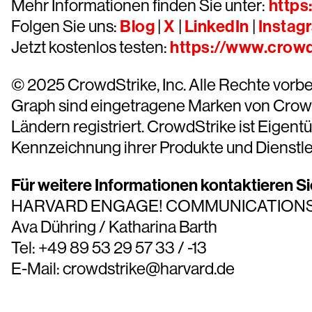
Mehr Informationen finden Sie unter:
https
Folgen Sie uns:
Blog
|
X
|
LinkedIn
|
Instag
Jetzt kostenlos testen:
https://www.crowd
© 2025 CrowdStrike, Inc. Alle Rechte vorb
Graph sind eingetragene Marken von CrowdS
Ländern registriert. CrowdStrike ist Eigen
Kennzeichnung ihrer Produkte und Dienstl
Für weitere Informationen kontaktieren Sie
HARVARD ENGAGE! COMMUNICATION
Ava Dühring / Katharina Barth
Tel: +49 89 53 29 57 33 / -13
E-Mail: crowdstrike@harvard.de