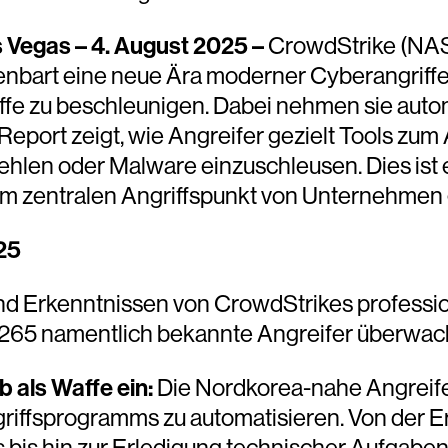
 Vegas – 4. August 2025 –
CrowdStrike (NA
ffenbart eine neue Ära moderner Cyberangrif
ffe zu beschleunigen. Dabei nehmen sie auto
port zeigt, wie Angreifer gezielt Tools zum
ehlen oder Malware einzuschleusen. Dies ist 
m zentralen Angriffspunkt von Unternehmen
25
d Erkenntnissen von CrowdStrikes profession
ls 265 namentlich bekannte Angreifer überwac
 als Waffe ein:
Die Nordkorea-nahe Angrei
riffsprogramms zu automatisieren. Von der E
is hin zur Erledigung technischer Aufgaben un