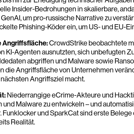
nelle Insider-Bedrohungen in skalierbare, an
GenAI, um pro-russische Narrative zu verstä
ckelte Phishing-Köder ein, um US- und EU-Ei
e Angriffsfläche:
CrowdStrike beobachtete m
 KI-Agenten ausnutzten, sich unbefugten Zugr
eldedaten abgriffen und Malware sowie Ranso
ion die Angriffsfläche von Unternehmen verän
nächsten Angriffsziel macht.
ät:
Niederrangige eCrime-Akteure und Hacktiv
n und Malware zu entwickeln – und automatisi
. Funklocker und SparkCat sind erste Belege 
its Realität.