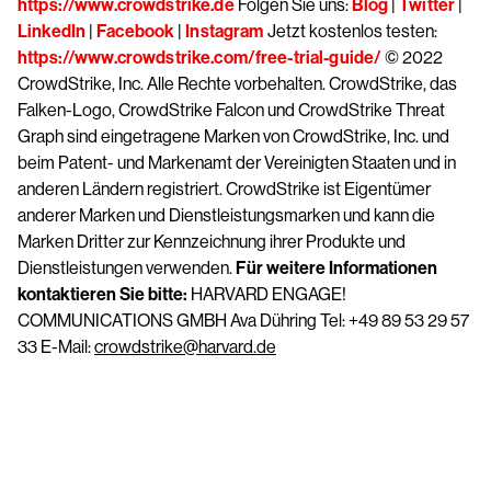
https://www.crowdstrike.de
Folgen Sie uns:
Blog
|
Twitter
|
LinkedIn
|
Facebook
|
Instagram
Jetzt kostenlos testen:
https://www.crowdstrike.com/free-trial-guide/
© 2022
CrowdStrike, Inc. Alle Rechte vorbehalten. CrowdStrike, das
Falken-Logo, CrowdStrike Falcon und CrowdStrike Threat
Graph sind eingetragene Marken von CrowdStrike, Inc. und
beim Patent- und Markenamt der Vereinigten Staaten und in
anderen Ländern registriert. CrowdStrike ist Eigentümer
anderer Marken und Dienstleistungsmarken und kann die
Marken Dritter zur Kennzeichnung ihrer Produkte und
Dienstleistungen verwenden.
Für weitere Informationen
kontaktieren Sie bitte:
HARVARD ENGAGE!
COMMUNICATIONS GMBH Ava Dühring Tel: +49 89 53 29 57
33 E-Mail:
crowdstrike@harvard.de
Testen Sie CrowdStrike
15 Tage kostenlos