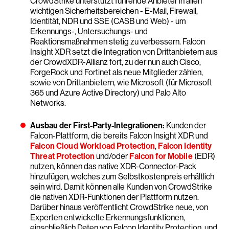
CrowdStrike unterstützt führende Anbieter in allen
wichtigen Sicherheitsbereichen - E-Mail, Firewall,
Identität, NDR und SSE (CASB und Web) - um
Erkennungs-, Untersuchungs- und
Reaktionsmaßnahmen stetig zu verbessern. Falcon
Insight XDR setzt die Integration von Drittanbietern aus
der CrowdXDR-Allianz fort, zu der nun auch Cisco,
ForgeRock und Fortinet als neue Mitglieder zählen,
sowie von Drittanbietern, wie Microsoft (für Microsoft
365 und Azure Active Directory) und Palo Alto
Networks.
Ausbau der First-Party-Integrationen:
Kunden der
Falcon-Plattform, die bereits Falcon Insight XDR und
Falcon Cloud Workload Protection
,
Falcon Identity
Threat Protection
und/oder
Falcon for Mobile
(EDR)
nutzen, können das native XDR-Connector-Pack
hinzufügen, welches zum Selbstkostenpreis erhältlich
sein wird. Damit können alle Kunden von CrowdStrike
die nativen XDR-Funktionen der Plattform nutzen.
Darüber hinaus veröffentlicht CrowdStrike neue, von
Experten entwickelte Erkennungsfunktionen,
einschließlich Daten von Falcon Identity Protection, und