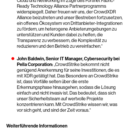
Cloud und Networking im Zuge des Fortinet Fabric-
Ready Technology Alliance Partnerprogramms
widerspiegelt. Daher freuen wir uns, der CrowdXDR
Alliance beizutreten und unser Bestreben fortzusetzen,
ein offenes Ökosystem von Drittanbieter-Integrationen
zu fördern, um heterogene Anbieterumgebungen zu
unterstützen und Kunden dabei zu helfen, die
Transparenz zu verbessern, die Komplexität zu
reduzieren und den Betrieb zu vereinfachen.“
John Baldwin, Senior IT Manager, Cybersecurity bei
Pella Corporation:
„CrowdStrike bekommt nicht
genügend Anerkennung für seine Investitionen, die es
mit XDR getätigt hat. Das Besondere an CrowdStrike
ist, dass Vorfälle selten über die erste
Erkennungsphase hinausgehen, sodass die Lösung
einfach und nicht invasiv ist. Das bedeutet, dass sich
unser Sicherheitsteam auf wertvolle Projekte
konzentrieren kann. Mit CrowdStrike wissen wir, was
vor sich geht, und sind der Zeit voraus.“
Weiterführende Informationen