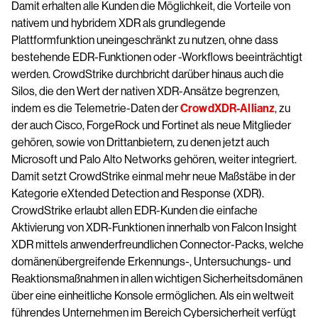
Damit erhalten alle Kunden die Möglichkeit, die Vorteile von
nativem und hybridem XDR als grundlegende
Plattformfunktion uneingeschränkt zu nutzen, ohne dass
bestehende EDR-Funktionen oder -Workflows beeinträchtigt
werden. CrowdStrike durchbricht darüber hinaus auch die
Silos, die den Wert der nativen XDR-Ansätze begrenzen,
indem es die Telemetrie-Daten der
CrowdXDR-Allianz
, zu
der auch Cisco, ForgeRock und Fortinet als neue Mitglieder
gehören, sowie von Drittanbietern, zu denen jetzt auch
Microsoft und Palo Alto Networks gehören, weiter integriert.
Damit setzt CrowdStrike einmal mehr neue Maßstäbe in der
Kategorie eXtended Detection and Response (XDR).
CrowdStrike erlaubt allen EDR-Kunden die einfache
Aktivierung von XDR-Funktionen innerhalb von Falcon Insight
XDR mittels anwenderfreundlichen Connector-Packs, welche
domänenübergreifende Erkennungs-, Untersuchungs- und
Reaktionsmaßnahmen in allen wichtigen Sicherheitsdomänen
über eine einheitliche Konsole ermöglichen. Als ein weltweit
führendes Unternehmen im Bereich Cybersicherheit verfügt