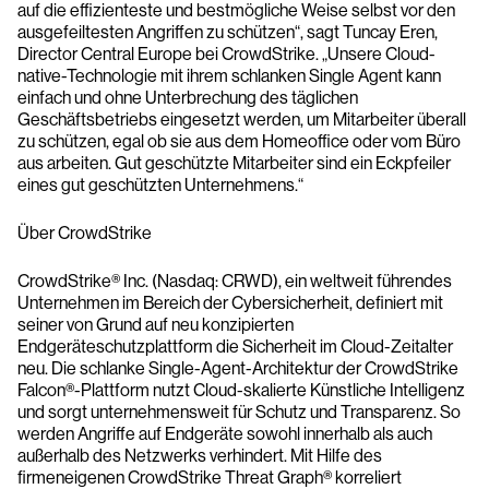
auf die effizienteste und bestmögliche Weise selbst vor den
ausgefeiltesten Angriffen zu schützen“, sagt Tuncay Eren,
Director Central Europe bei CrowdStrike. „Unsere Cloud-
native-Technologie mit ihrem schlanken Single Agent kann
einfach und ohne Unterbrechung des täglichen
Geschäftsbetriebs eingesetzt werden, um Mitarbeiter überall
zu schützen, egal ob sie aus dem Homeoffice oder vom Büro
aus arbeiten. Gut geschützte Mitarbeiter sind ein Eckpfeiler
eines gut geschützten Unternehmens.“
Über CrowdStrike
CrowdStrike® Inc. (Nasdaq: CRWD), ein weltweit führendes
Unternehmen im Bereich der Cybersicherheit, definiert mit
seiner von Grund auf neu konzipierten
Endgeräteschutzplattform die Sicherheit im Cloud-Zeitalter
neu. Die schlanke Single-Agent-Architektur der CrowdStrike
Falcon®-Plattform nutzt Cloud-skalierte Künstliche Intelligenz
und sorgt unternehmensweit für Schutz und Transparenz. So
werden Angriffe auf Endgeräte sowohl innerhalb als auch
außerhalb des Netzwerks verhindert. Mit Hilfe des
firmeneigenen CrowdStrike Threat Graph® korreliert