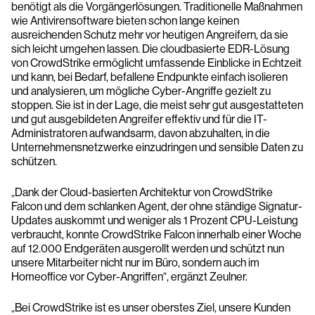
benötigt als die Vorgängerlösungen. Traditionelle Maßnahmen
wie Antivirensoftware bieten schon lange keinen
ausreichenden Schutz mehr vor heutigen Angreifern, da sie
sich leicht umgehen lassen. Die cloudbasierte EDR-Lösung
von CrowdStrike ermöglicht umfassende Einblicke in Echtzeit
und kann, bei Bedarf, befallene Endpunkte einfach isolieren
und analysieren, um mögliche Cyber-Angriffe gezielt zu
stoppen. Sie ist in der Lage, die meist sehr gut ausgestatteten
und gut ausgebildeten Angreifer effektiv und für die IT-
Administratoren aufwandsarm, davon abzuhalten, in die
Unternehmensnetzwerke einzudringen und sensible Daten zu
schützen.
„Dank der Cloud-basierten Architektur von CrowdStrike
Falcon und dem schlanken Agent, der ohne ständige Signatur-
Updates auskommt und weniger als 1 Prozent CPU-Leistung
verbraucht, konnte CrowdStrike Falcon innerhalb einer Woche
auf 12.000 Endgeräten ausgerollt werden und schützt nun
unsere Mitarbeiter nicht nur im Büro, sondern auch im
Homeoffice vor Cyber-Angriffen“, ergänzt Zeulner.
„Bei CrowdStrike ist es unser oberstes Ziel, unsere Kunden