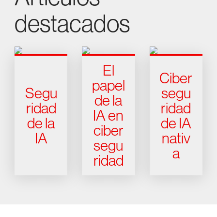
destacados
El
Ciber
papel
Segu
segu
de la
ridad
ridad
IA en
de la
de IA
ciber
IA
nativ
segu
a
ridad