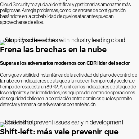
Cloud Security te ayuda a identificar y gestionar las amenazas más
peligrosas. Arregla problemas, como los errores de configuración,
basándote en la probabilidad de que los atacantes puedan
aprovecharse de ellos.
Frena las brechas en la nube
Supera a los adversarios modernos con CDR líder del sector
Consigue visibilidad instantánea de la actividad del plano de control de
la nube con indicadores de ataque a la nube en tiempo real y acelera el
tiempo de respuesta un 89 %¹. Al unificar los indicadores de ataque de
los endpoints y las identidades, los equipos del centro de operaciones
de seguridad obtienen la correlación entre dominios que les permite
detectar y frenar a los adversarios con antelación.
Shift-left: más vale prevenir que