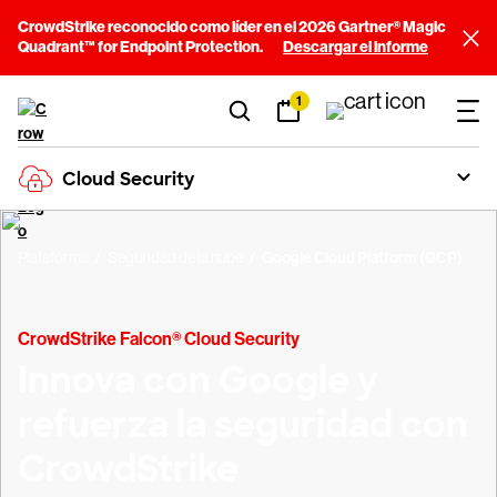
CrowdStrike reconocido como líder en el 2026 Gartner® Magic
Quadrant™ for Endpoint Protection.
Descargar el informe
1
Cloud Security
Plataforma
Seguridad de la nube
Google Cloud Platform (GCP)
CrowdStrike Falcon® Cloud Security
Innova con Google y
refuerza la seguridad con
CrowdStrike