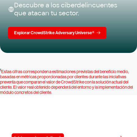
Descubre a los ciberdelincuentes
que atacan tu sector.
Explorar CrowdStrike Adversary Universe®
1
Estas cifras corresponden a estimaciones previstas del beneficio medio,
basadas en métricas proporcionadas por clientes durante las iniciativas
preventa que comparan el valor de CrowdStrike con la solución actual del
cliente. El valor real obtenido dependerá del entorno y la implementación del
módulo concretos del cliente.
Prueba gratis CrowdStrike durante
15 días