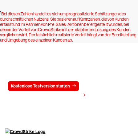
1
Bei diesen Zahlen handelt es sich um prognostizierte Schätzungen des
durchschnittlichen Nutzens. Sie basieren auf Kennzahlen, die von Kunden
erfasst und im Rahmen von Pre-Sales-Aktionen bereitgestellt wurden, bei
denen der Vorteil von CrowdStrike mit der etablierten Lösung des Kunden
verglichen wird. Der tatsächlich realisierte Vorteil hängt von der Bereitstellung
und Umgebung des einzelnen Kunden ab.
Testen Sie CrowdStrike
15 Tage kostenlos
Kostenlose Testversion starten
Kontaktieren Sie uns
Preis anzeigen