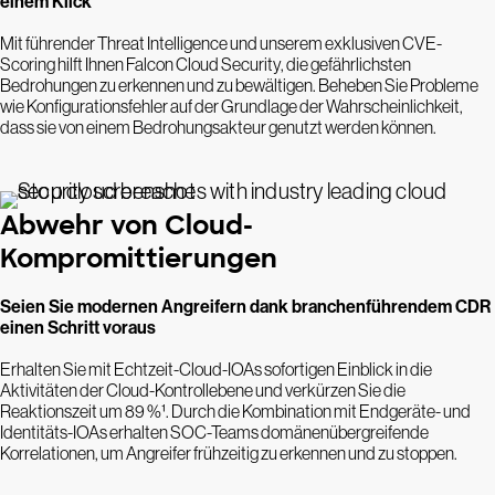
einem Klick
Mit führender Threat Intelligence und unserem exklusiven CVE-
Scoring hilft Ihnen Falcon Cloud Security, die gefährlichsten
Bedrohungen zu erkennen und zu bewältigen. Beheben Sie Probleme
wie Konfigurationsfehler auf der Grundlage der Wahrscheinlichkeit,
dass sie von einem Bedrohungsakteur genutzt werden können.
Abwehr von Cloud-
Kompromittierungen
Seien Sie modernen Angreifern dank branchenführendem CDR
einen Schritt voraus
Erhalten Sie mit Echtzeit-Cloud-IOAs sofortigen Einblick in die
Aktivitäten der Cloud-Kontrollebene und verkürzen Sie die
Reaktionszeit um 89 %¹. Durch die Kombination mit Endgeräte- und
Identitäts-IOAs erhalten SOC-Teams domänenübergreifende
Korrelationen, um Angreifer frühzeitig zu erkennen und zu stoppen.