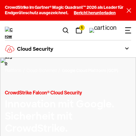
CrowdStrike im Gartner® Magic Quadrant™ 2026 als Leader für
Endgeräteschutz ausgezeichnet.
Bericht herunterladen
1
Cloud Security
Plattform
Cloud-Sicherheit
Google Cloud Plattform (GCP)
CrowdStrike Falcon® Cloud Security
Innovation mit Google.
Sicherheit mit
CrowdStrike.