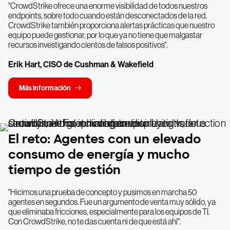
"CrowdStrike ofrece una enorme visibilidad de todos nuestros
endpoints, sobre todo cuando están desconectados de la red.
CrowdStrike también proporciona alertas prácticas que nuestro
equipo puede gestionar, por lo que ya no tiene que malgastar
recursos investigando cientos de falsos positivos".
Erik Hart, CISO de Cushman & Wakefield
Más información
El reto: Agentes con un elevado
consumo de energía y mucho
tiempo de gestión
"Hicimos una prueba de concepto y pusimos en marcha 50
agentes en segundos. Fue un argumento de venta muy sólido, ya
que eliminaba fricciones, especialmente para los equipos de TI.
Con CrowdStrike, no te das cuenta ni de que está ahí".