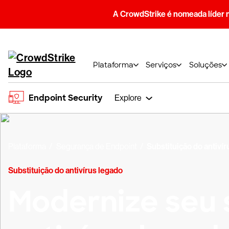
A CrowdStrike é nomeada líder 
Plataforma
Serviços
Soluções
Endpoint Security
Explore
Plataforma
Segurança de Endpoint
Substituição do antiví
Substituição do antivírus legado
Modernize seu 