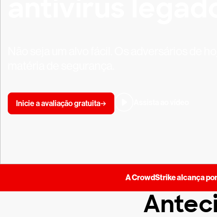
antivírus legad
Não seja um alvo fácil. Os adversários d
matéria de segurança.
Assista ao vídeo
Inicie a avaliação gratuita
A CrowdStrike alcança po
Anteci