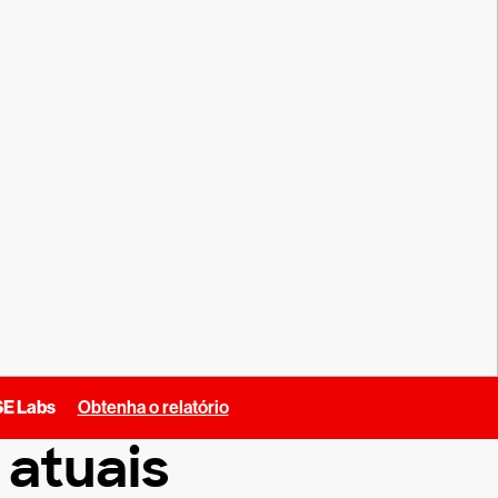
SE Labs
Obtenha o relatório
 atuais