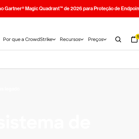
no Gartner® Magic Quadrant™ de 2026 para Proteção de Endpoin
1
Por que a CrowdStrike
Recursos
Preços
rus legado
sistema de