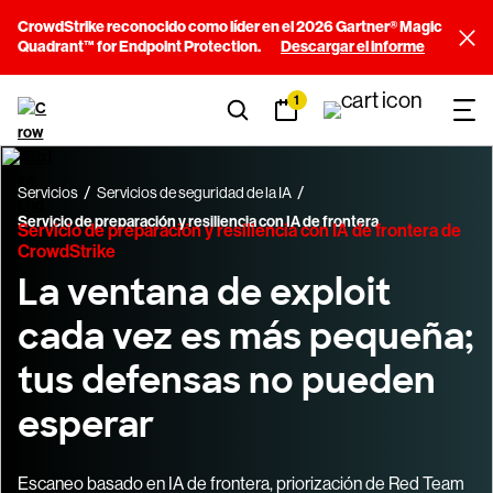
CrowdStrike reconocido como líder en el 2026 Gartner® Magic
Quadrant™ for Endpoint Protection.
Descargar el informe
1
Servicios
Servicios de seguridad de la IA
Servicio de preparación y resiliencia con IA de frontera
Servicio de preparación y resiliencia con IA de frontera de
CrowdStrike
La ventana de exploit
cada vez es más pequeña;
tus defensas no pueden
esperar
Escaneo basado en IA de frontera, priorización de Red Team