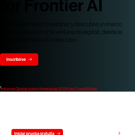
for Frontier AI
Participa en nuestro webinar y descubre un marco
práctico para cerrar la ventana de exploit, desde la
priorización hasta la corrección.
Inscribirse
1
Informe Global sobre Amenazas 2026 de CrowdStrike
Prueba gratis CrowdStrike durante
15 días
Ver precios
Iniciar prueba gratuita
Contacto