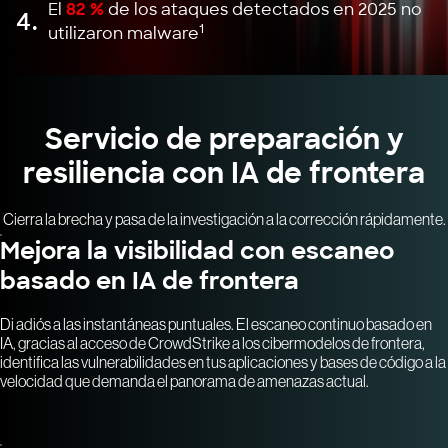
El
82 %
de los ataques detectados en 2025 no
4.
1
utilizaron malware
Servicio de preparación y
resiliencia con IA de frontera
Cierra la brecha y pasa de la investigación a la corrección rápidamente.
Mejora la visibilidad con escaneo
basado en IA de frontera
Di adiós a las instantáneas puntuales. El escaneo continuo basado en
IA, gracias al acceso de CrowdStrike a los cibermodelos de frontera,
identifica las vulnerabilidades en tus aplicaciones y bases de código a la
velocidad que demanda el panorama de amenazas actual.