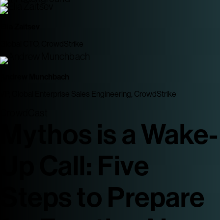
Elia Zaitsev
Global CTO, CrowdStrike
Andrew Munchbach
VP, Global Enterprise Sales Engineering, CrowdStrike
CrowdCast
Mythos is a Wake-
Up Call: Five
Steps to Prepare