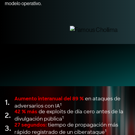
modelo operativo.
Aumento interanual del 89 %
en ataques de
1.
1
adversarios con IA
42 % más
de exploits de día cero antes de la
2.
1
divulgación pública
27 segundos:
tiempo de propagación más
3.
1
rápido registrado de un ciberataque