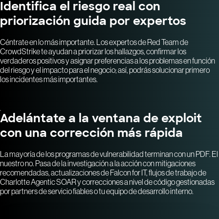
Identifica el riesgo real con
priorización guida por expertos
Céntrate en lo más importante. Los expertos de Red Team de
CrowdStrike te ayudan a priorizar los hallazgos, confirmar los
verdaderos positivos y asignar preferencias a los problemas en función
del riesgo y el impacto para el negocio; así, podrás solucionar primero
los incidentes más importantes.
Adelántate a la ventana de exploit
con una corrección más rápida
La mayoría de los programas de vulnerabilidad terminan con un PDF. El
nuestro no. Pasa de la investigación a la acción con mitigaciones
recomendadas, actualizaciones de Falcon for IT, flujos de trabajo de
Charlotte Agentic SOAR y correcciones a nivel de código gestionadas
por partners de servicio fiables o tu equipo de desarrollo interno.